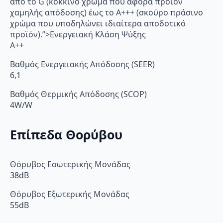
από το G (κόκκινο χρώμα που αφορά προϊόν
χαμηλής απόδοσης) έως το Α+++ (σκούρο πράσινο
χρώμα που υποδηλώνει ιδιαίτερα αποδοτικό
προϊόν).”>Ενεργειακή Κλάση Ψύξης
A++
Βαθμός Ενεργειακής Απόδοσης (SEER)
6,1
Βαθμός Θερμικής Απόδοσης (SCOP)
4W/W
Επίπεδα Θορύβου
Θόρυβος Εσωτερικής Μονάδας
38dB
Θόρυβος Εξωτερικής Μονάδας
55dB