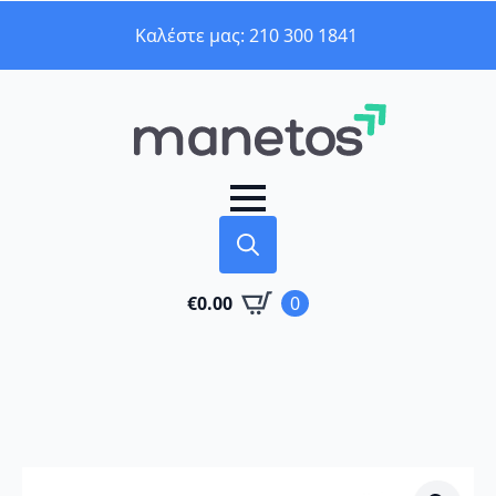
Καλέστε μας: 210 300 1841
Search
€
0.00
0
for: