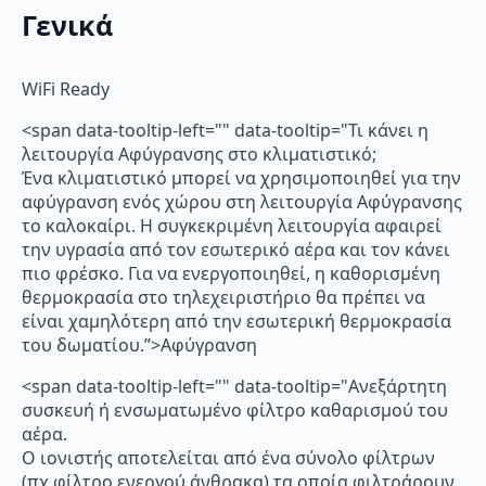
Γενικά
WiFi Ready
<span data-tooltip-left="" data-tooltip="Τι κάνει η
λειτουργία Αφύγρανσης στο κλιματιστικό;
Ένα κλιματιστικό μπορεί να χρησιμοποιηθεί για την
αφύγρανση ενός χώρου στη λειτουργία Αφύγρανσης
το καλοκαίρι. Η συγκεκριμένη λειτουργία αφαιρεί
την υγρασία από τον εσωτερικό αέρα και τον κάνει
πιο φρέσκο. Για να ενεργοποιηθεί, η καθορισμένη
θερμοκρασία στο τηλεχειριστήριο θα πρέπει να
είναι χαμηλότερη από την εσωτερική θερμοκρασία
του δωματίου.”>Αφύγρανση
<span data-tooltip-left="" data-tooltip="Ανεξάρτητη
συσκευή ή ενσωματωμένο φίλτρο καθαρισμού του
αέρα.
Ο ιονιστής αποτελείται από ένα σύνολο φίλτρων
(πχ φίλτρο ενεργού άνθρακα) τα οποία φιλτράρουν