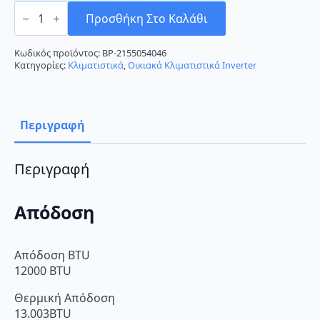
Vivax
Z-
Προσθήκη Στο Καλάθι
Design
12-
CH35AEZI
Κωδικός προϊόντος:
BP-2155054046
Κλιματιστικό
Κατηγορίες:
Κλιματιστικά
,
Οικιακά Κλιματιστικά Inverter
12000
BTU
A++/A+++
ποσότητα
Περιγραφή
Περιγραφή
Απόδοση
Απόδοση BTU
12000 BTU
Θερμική Απόδοση
13.003BTU