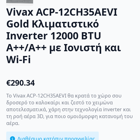
Vivax ACP-12CH35AEVI
Gold Κλιματιστικό
Inverter 12000 BTU
A++/A++ με Ιονιστή και
Wi-Fi
€
290.34
Το Vivax ACP-12CH35AEVI θα κρατά το χώρο σου
δροσερό το καλοκαίρι και ζεστό το χειμώνα
αποτελεσματικά, χάρη στην τεχνολογία inverter και
τη ροή αέρα 3D, για ποιο ομοιόμορφη κατανομή του
αέρα.
Διαθέσιμο κατόπιν παραγγελίας