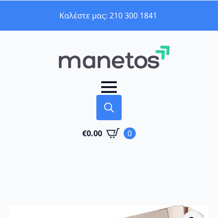
Καλέστε μας: 210 300 1841
Search
€
0.00
0
for: