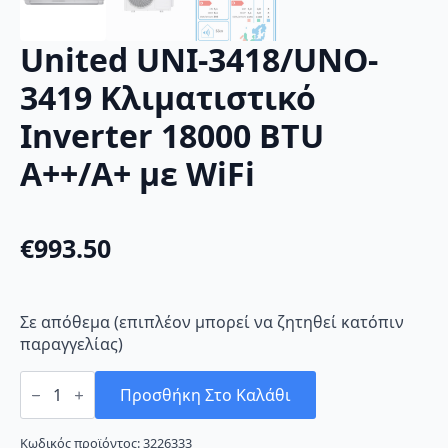
United UNI-3418/UNO-
3419 Κλιματιστικό
Inverter 18000 BTU
A++/A+ με WiFi
€
993.50
Σε απόθεμα (επιπλέον μπορεί να ζητηθεί κατόπιν
παραγγελίας)
United
UNI-
Προσθήκη Στο Καλάθι
3418/UNO-
3419
Κλιματιστικό
Κωδικός προϊόντος:
3226333