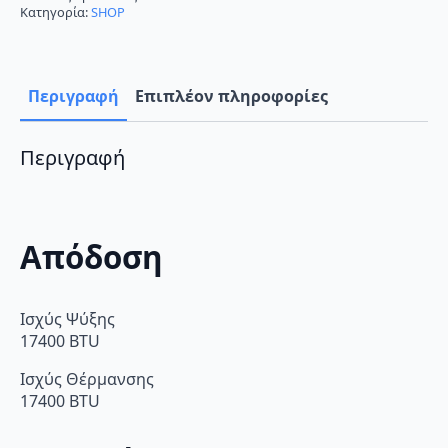
Inverter
Κατηγορία:
SHOP
18000
BTU
A++/A+
με
WiFi
Περιγραφή
Επιπλέον πληροφορίες
ποσότητα
Περιγραφή
Απόδοση
Ισχύς Ψύξης
17400 BTU
Ισχύς Θέρμανσης
17400 BTU