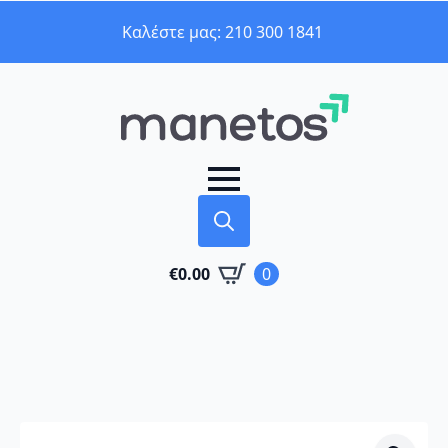
Καλέστε μας: 210 300 1841
Search
€
0.00
0
for: