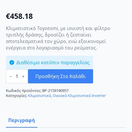
€
458.18
Κλιματιστικό Toyotomi, με ιονιστή και φίλτρο
τριπλής δράσης, δροσίζει ή ζεσταίνει
αποτελεσματικά τον χώρο, ενώ εξοικονομεί
ενέργεια στο λογαριασμό του ρεύματος.
Διαθέσιμο κατόπιν παραγγελίας
Toyotomi
Umi
Προσθήκη Στο Καλάθι
UTG-
12CH
Κλιματιστικό
Κωδικός προϊόντος:
BP-2159740957
12000
Κατηγορίες:
Κλιματιστικά
,
Οικιακά Κλιματιστικά Inverter
BTU
A+++/A+
με
Ιονιστή
και
Περιγραφή
Wi-
Fi