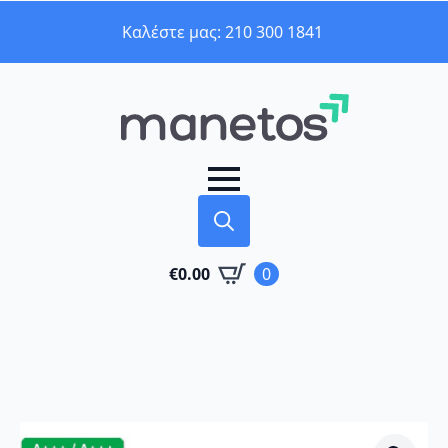
Καλέστε μας: 210 300 1841
Search
€
0.00
0
for: