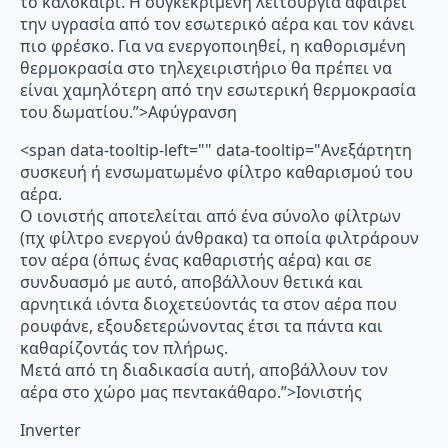
το καλοκαίρι. Η συγκεκριμένη λειτουργία αφαιρεί
την υγρασία από τον εσωτερικό αέρα και τον κάνει
πιο φρέσκο. Για να ενεργοποιηθεί, η καθορισμένη
θερμοκρασία στο τηλεχειριστήριο θα πρέπει να
είναι χαμηλότερη από την εσωτερική θερμοκρασία
του δωματίου.”>Αφύγρανση
<span data-tooltip-left="" data-tooltip="Ανεξάρτητη
συσκευή ή ενσωματωμένο φίλτρο καθαρισμού του
αέρα.
Ο ιονιστής αποτελείται από ένα σύνολο φίλτρων
(πχ φίλτρο ενεργού άνθρακα) τα οποία φιλτράρουν
τον αέρα (όπως ένας καθαριστής αέρα) και σε
συνδυασμό με αυτό, αποβάλλουν θετικά και
αρνητικά ιόντα διοχετεύοντάς τα στον αέρα που
ρουφάνε, εξουδετερώνοντας έτσι τα πάντα και
καθαρίζοντάς τον πλήρως.
Μετά από τη διαδικασία αυτή, αποβάλλουν τον
αέρα στο χώρο μας πεντακάθαρο.”>Ιονιστής
Inverter