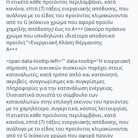
Η ετικέτα κάθε προϊόντος περιλαμβάνει, κατά
κανόνα, επτά (7) τάξεις ενεργειακής απόδοσης, που
ανάλογα με το είδος του προϊόντος κλιμακώνονται
από το G (κόκκινο χρώμα που αφορά προϊόν
χαμηλής απόδοσης) έως το Α+++ (σκούρο πράσινο
χρώμα που υποδηλώνει ιδιαίτερα αποδοτικό
προϊόν).”>Ενεργειακή Κλάση Θέρμανσης
A+++
<span data-tooltip-left="" data-tooltip="Η ενεργειακή
σήμανση των οικιακών συσκευών παρέχει στους
καταναλωτές, κατά τρόπο απλό και κατανοητό,
ακριβείς, αναγνωρίσιμες και συγκρίσιμες
πληροφορίες για την κατανάλωση ενέργειας.
Ουσιαστικά συνιστά το σύμβουλο των
καταναλωτών στην επιλογή εκείνου του προϊόντος
με το χαμηλότερο, συγκριτικά, κόστος λειτουργίας.
Η ετικέτα κάθε προϊόντος περιλαμβάνει, κατά
κανόνα, επτά (7) τάξεις ενεργειακής απόδοσης, που
ανάλογα με το είδος του προϊόντος κλιμακώνονται
από το G (κόκκινο χρώμα που αφορά προϊόν