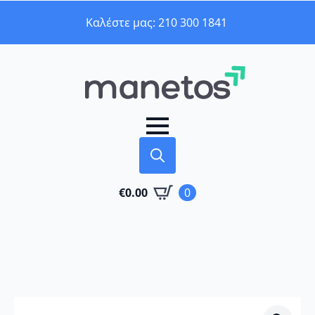
Καλέστε μας: 210 300 1841
Search
€
0.00
0
for: