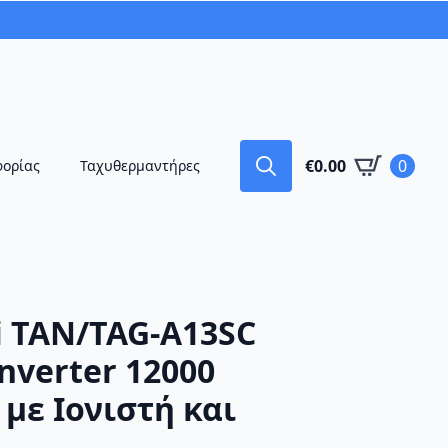
€
0.00
0
φορίας
Ταχυθερμαντήρες
Search
for:
i TAN/TAG-A13SC
nverter 12000
με Ιονιστή και