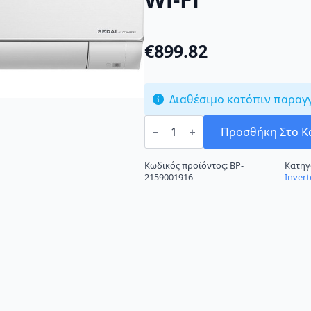
€
899.82
Διαθέσιμο κατόπιν παραγ
Toyotomi
Sedai
Προσθήκη Στο Κ
TAN/TAG-
A13SC
Κλιματιστικό
Κωδικός προϊόντος:
BP-
Κατηγ
Inverter
2159001916
Invert
12000
BTU
A+++/A+++
με
Ιονιστή
και
Wi-
Fi
ποσότητα