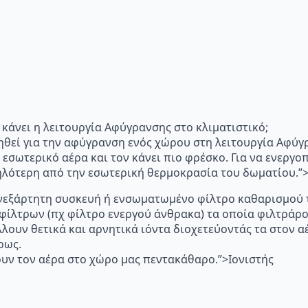
"Τι κάνει η λειτουργία Αφύγρανσης στο κλιματιστικό;
ηθεί για την αφύγρανση ενός χώρου στη λειτουργία Αφύγ
 εσωτερικό αέρα και τον κάνει πιο φρέσκο. Για να ενεργ
μηλότερη από την εσωτερική θερμοκρασία του δωματίου.
p="Ανεξάρτητη συσκευή ή ενσωματωμένο φίλτρο καθαρισμού 
 φίλτρων (πχ φίλτρο ενεργού άνθρακα) τα οποία φιλτράρ
λλουν θετικά και αρνητικά ιόντα διοχετεύοντάς τα στον
ρως.
υν τον αέρα στο χώρο μας πεντακάθαρο.”>Ιονιστής