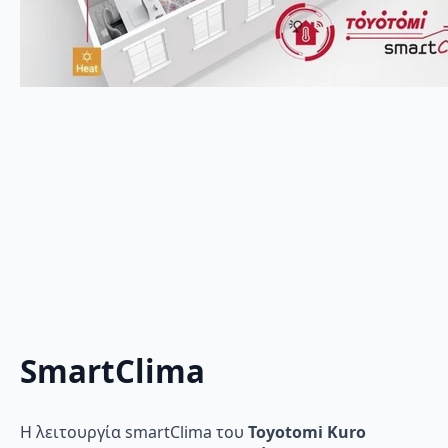
SmartClima
Η λειτουργία smartClima του
Toyotomi Kuro