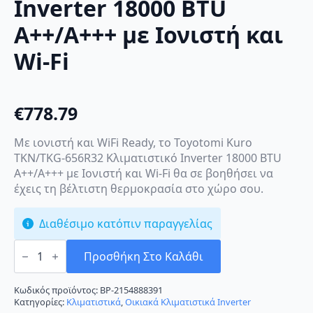
Inverter 18000 BTU
A++/A+++ με Ιονιστή και
Wi-Fi
€
778.79
Με ιονιστή και WiFi Ready, το Toyotomi Kuro
TKN/TKG-656R32 Κλιματιστικό Inverter 18000 BTU
A++/A+++ με Ιονιστή και Wi-Fi θα σε βοηθήσει να
έχεις τη βέλτιστη θερμοκρασία στο χώρο σου.
Διαθέσιμο κατόπιν παραγγελίας
Toyotomi
Kuro
Προσθήκη Στο Καλάθι
TKN/TKG-
656R32
Κλιματιστικό
Κωδικός προϊόντος:
BP-2154888391
Inverter
Κατηγορίες:
Κλιματιστικά
,
Οικιακά Κλιματιστικά Inverter
18000