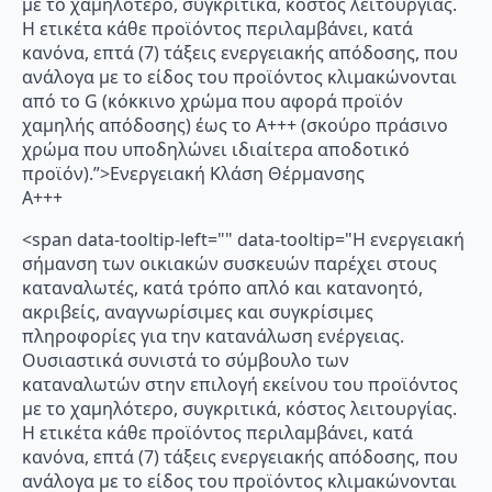
με το χαμηλότερο, συγκριτικά, κόστος λειτουργίας.
Η ετικέτα κάθε προϊόντος περιλαμβάνει, κατά
κανόνα, επτά (7) τάξεις ενεργειακής απόδοσης, που
ανάλογα με το είδος του προϊόντος κλιμακώνονται
από το G (κόκκινο χρώμα που αφορά προϊόν
χαμηλής απόδοσης) έως το Α+++ (σκούρο πράσινο
χρώμα που υποδηλώνει ιδιαίτερα αποδοτικό
προϊόν).”>Ενεργειακή Κλάση Θέρμανσης
A+++
<span data-tooltip-left="" data-tooltip="Η ενεργειακή
σήμανση των οικιακών συσκευών παρέχει στους
καταναλωτές, κατά τρόπο απλό και κατανοητό,
ακριβείς, αναγνωρίσιμες και συγκρίσιμες
πληροφορίες για την κατανάλωση ενέργειας.
Ουσιαστικά συνιστά το σύμβουλο των
καταναλωτών στην επιλογή εκείνου του προϊόντος
με το χαμηλότερο, συγκριτικά, κόστος λειτουργίας.
Η ετικέτα κάθε προϊόντος περιλαμβάνει, κατά
κανόνα, επτά (7) τάξεις ενεργειακής απόδοσης, που
ανάλογα με το είδος του προϊόντος κλιμακώνονται