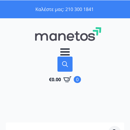
Καλέστε μας: 210 300 1841
Search
€
0.00
0
for: