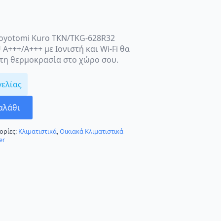
 Toyotomi Kuro TKN/TKG-628R32
 A+++/A+++ με Ιονιστή και Wi-Fi θα
στη θερμοκρασία στο χώρο σου.
γελίας
αλάθι
ορίες:
Κλιματιστικά
,
Οικιακά Κλιματιστικά
er