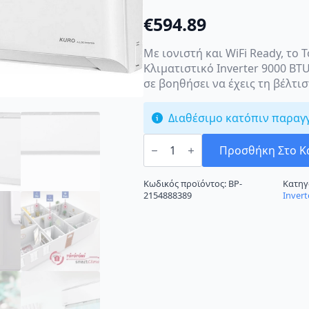
€
594.89
Με ιονιστή και WiFi Ready, το
Κλιματιστικό Inverter 9000 BTU
σε βοηθήσει να έχεις τη βέλτι
Διαθέσιμο κατόπιν παραγ
Toyotomi
Kuro
Προσθήκη Στο Κ
TKN/TKG-
628R32
Κλιματιστικό
Κωδικός προϊόντος:
BP-
Κατηγ
Inverter
2154888389
Invert
9000
BTU
A+++/A+++
με
Ιονιστή
και
Wi-
Fi
ποσότητα