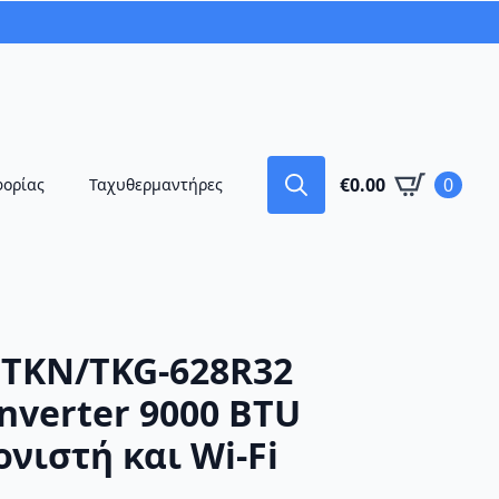
€
0.00
0
φορίας
Ταχυθερμαντήρες
Search
for:
 TKN/TKG-628R32
nverter 9000 BTU
ονιστή και Wi-Fi