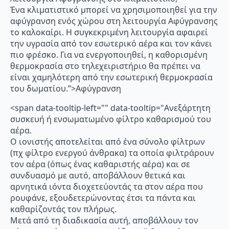
Ένα κλιματιστικό μπορεί να χρησιμοποιηθεί για την
αφύγρανση ενός χώρου στη λειτουργία Αφύγρανσης
το καλοκαίρι. Η συγκεκριμένη λειτουργία αφαιρεί
την υγρασία από τον εσωτερικό αέρα και τον κάνει
πιο φρέσκο. Για να ενεργοποιηθεί, η καθορισμένη
θερμοκρασία στο τηλεχειριστήριο θα πρέπει να
είναι χαμηλότερη από την εσωτερική θερμοκρασία
του δωματίου.”>Αφύγρανση
<span data-tooltip-left="" data-tooltip="Ανεξάρτητη
συσκευή ή ενσωματωμένο φίλτρο καθαρισμού του
αέρα.
Ο ιονιστής αποτελείται από ένα σύνολο φίλτρων
(πχ φίλτρο ενεργού άνθρακα) τα οποία φιλτράρουν
τον αέρα (όπως ένας καθαριστής αέρα) και σε
συνδυασμό με αυτό, αποβάλλουν θετικά και
αρνητικά ιόντα διοχετεύοντάς τα στον αέρα που
ρουφάνε, εξουδετερώνοντας έτσι τα πάντα και
καθαρίζοντάς τον πλήρως.
Μετά από τη διαδικασία αυτή, αποβάλλουν τον