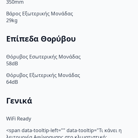
350mm
Βάρος Εξωτερικής Μονάδας
29kg
Επίπεδα Θορύβου
Θόρυβος Εσωτερικής Μονάδας
58dB
Θόρυβος Εξωτερικής Μονάδας
64dB
Γενικά
WiFi Ready
<span data-tooltip-left="" data-tooltip="Τι κάνει η
λειτουργία Αφύγρανσης στο κλιματιστικό;