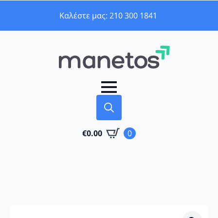
Καλέστε μας: 210 300 1841
Search
€
0.00
0
for: