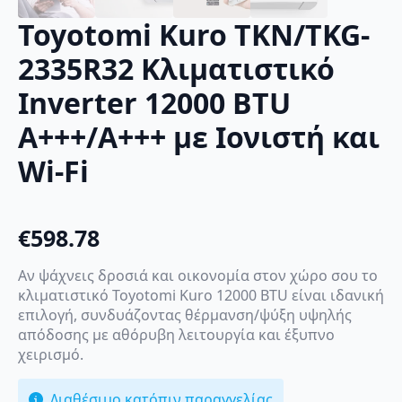
Toyotomi Kuro TKN/TKG-
2335R32 Κλιματιστικό
Inverter 12000 BTU
A+++/A+++ με Ιονιστή και
Wi-Fi
€
598.78
Αν ψάχνεις δροσιά και οικονομία στον χώρο σου το
κλιματιστικό Toyotomi Kuro 12000 BTU είναι ιδανική
επιλογή, συνδυάζοντας θέρμανση/ψύξη υψηλής
απόδοσης με αθόρυβη λειτουργία και έξυπνο
χειρισμό.
Διαθέσιμο κατόπιν παραγγελίας