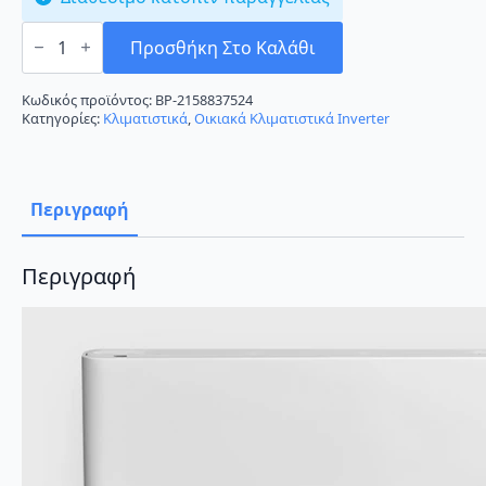
Toyotomi
Kuro
Προσθήκη Στο Καλάθι
TKN/TKG-
2335R32
Κλιματιστικό
Κωδικός προϊόντος:
BP-2158837524
Inverter
Κατηγορίες:
Κλιματιστικά
,
Οικιακά Κλιματιστικά Inverter
12000
BTU
A+++/A+++
με
Ιονιστή
Περιγραφή
και
Wi-
Fi
ποσότητα
Περιγραφή