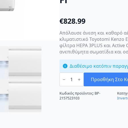
€
828.99
Απόλαυσε άνεση και καθαρό αέ
κλιματιστικό Toyotomi Kenzo Ec
φίλτρα HEPA 3PLUS και Active
ανεπιθύμητα σωματίδια και οσ
Διαθέσιμο κατόπιν παραγ
Toyotomi
KTN22KTG22-
Προσθήκη Στο Κ
18R32
Κλιματιστικό
Inverter
Κωδικός προϊόντος:
BP-
Κατηγ
18000
2157523103
Invert
BTU
A++/A+++
με
Ιονιστή
και
Wi-