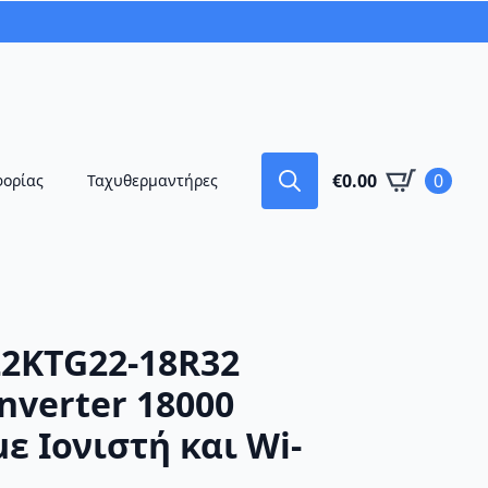
€
0.00
0
φορίας
Ταχυθερμαντήρες
Search
for:
2KTG22-18R32
nverter 18000
ε Ιονιστή και Wi-