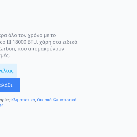
ρα όλο τον χρόνο με το
o III 18000 BTU, χάρη στα ειδικά
 Carbon, που απομακρύνουν
μές.
γελίας
αλάθι
ορίες:
Κλιματιστικά
,
Οικιακά Κλιματιστικά
er