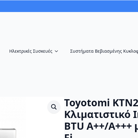
Ηλεκτρικές Συσκευές
Συστήματα Βεβιασμένης Κυκλο
Toyotomi KTN2
Κλιματιστικό I
BTU A++/A+++ μ
Fi