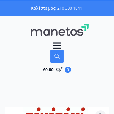
Καλέστε μας: 210 300 1841
Search
€
0.00
0
for: