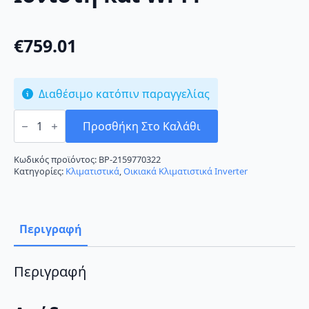
€
759.01
Διαθέσιμο κατόπιν παραγγελίας
Toyotomi
KTG-
Προσθήκη Στο Καλάθι
18CH
Κλιματιστικό
Inverter
Κωδικός προϊόντος:
BP-2159770322
18000
Κατηγορίες:
Κλιματιστικά
,
Οικιακά Κλιματιστικά Inverter
BTU
A++/A+++
με
Ιονιστή
και
Περιγραφή
Wi-
Fi
ποσότητα
Περιγραφή