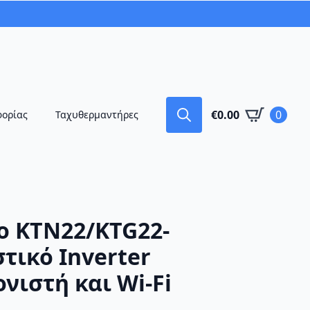
€
0.00
0
φορίας
Ταχυθερμαντήρες
Search
for:
o KTN22/KTG22-
τικό Inverter
ονιστή και Wi-Fi