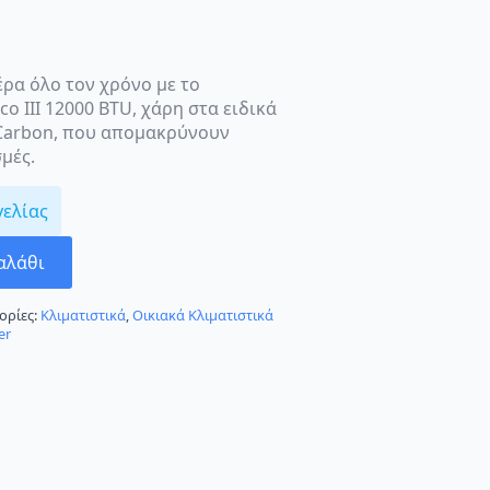
ρα όλο τον χρόνο με το
o III 12000 BTU, χάρη στα ειδικά
 Carbon, που απομακρύνουν
μές.
γελίας
αλάθι
ορίες:
Κλιματιστικά
,
Οικιακά Κλιματιστικά
er