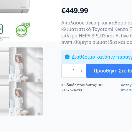
€
449.99
Απόλαυσε άνεση και καθαρό αέ
κλιματιστικό Toyotomi Kenzo Ec
φίλτρα HEPA 3PLUS και Active
ανεπιθύμητα σωματίδια και οσ
Διαθέσιμο κατόπιν παραγ
Toyotomi
Kenzo
Προσθήκη Στο Κ
KTN22/KTG22-
12R32
Κλιματιστικό
Κωδικός προϊόντος:
BP-
Κατηγ
Inverter
2157524289
Invert
12000
BTU
με
Ιονιστή
και
Wi-
Fi
ποσότητα