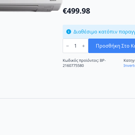
€
499.98
Διαθέσιμο κατόπιν παραγ
Toyotomi
Kenzo
Προσθήκη Στο Κ
KTN20/KTG20-
12R32
Κλιματιστικό
Κωδικός προϊόντος:
BP-
Κατηγ
Inverter
2160775580
Invert
12000
BTU
A++/A+++
με
Ιονιστή
ποσότητα