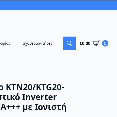
€
0.00
0
φορίας
Ταχυθερμαντήρες
Search
for:
o KTN20/KTG20-
τικό Inverter
A+++ με Ιονιστή