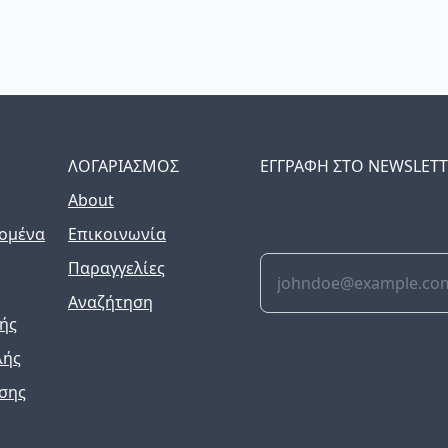
ΛΟΓΑΡΙΑΣΜΟΣ
ΕΓΓΡΑΦΗ ΣΤΟ NEWSLET
About
The latest news, articles
inbox weekly.
ομένα
Επικοινωνία
Παραγγελίες
Αναζήτηση
ής
λής
σης