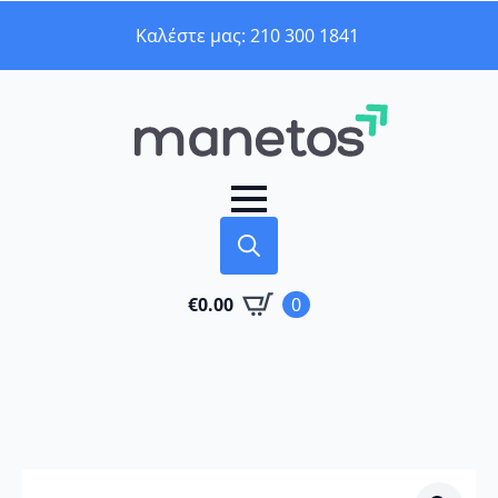
Καλέστε μας: 210 300 1841
Search
€
0.00
0
for: