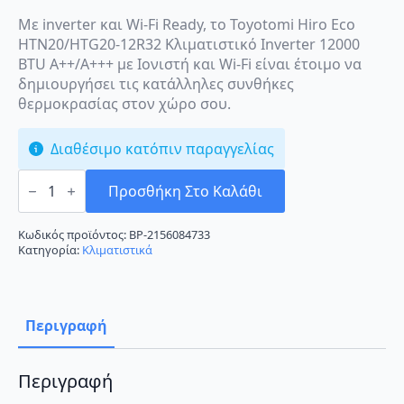
Με inverter και Wi-Fi Ready, το Toyotomi Hiro Eco
HTN20/HTG20-12R32 Κλιματιστικό Inverter 12000
BTU A++/A+++ με Ιονιστή και Wi-Fi είναι έτοιμο να
δημιουργήσει τις κατάλληλες συνθήκες
θερμοκρασίας στον χώρο σου.
Διαθέσιμο κατόπιν παραγγελίας
Toyotomi
Hiro
Προσθήκη Στο Καλάθι
Eco
HTN20/HTG20-
12R32
Κωδικός προϊόντος:
BP-2156084733
Κλιματιστικό
Κατηγορία:
Κλιματιστικά
Inverter
12000
BTU
A++/A+++
με
Περιγραφή
Ιονιστή
και
Wi-
Fi
Περιγραφή
ποσότητα