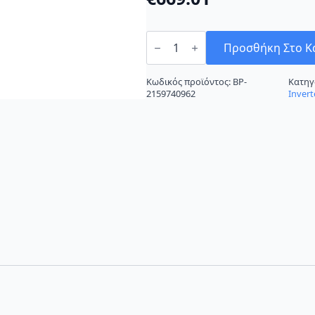
Toyotomi
Gosai
Προσθήκη Στο Κ
GTN-
12CMW/GTG-
12CMW
Κωδικός προϊόντος:
BP-
Κατηγ
ποσότητα
2159740962
Invert