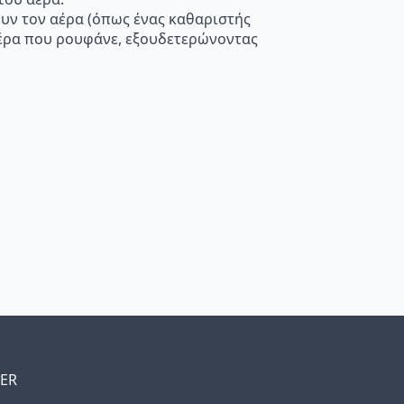
ουν τον αέρα (όπως ένας καθαριστής
 αέρα που ρουφάνε, εξουδετερώνοντας
TER