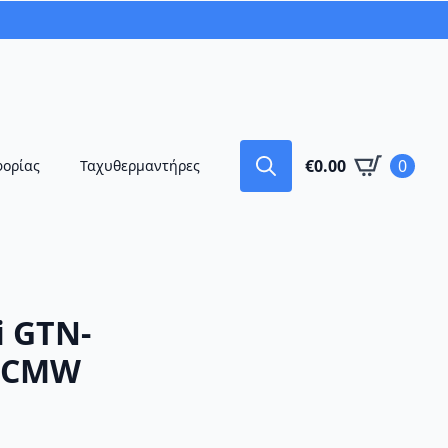
€
0.00
0
φορίας
Ταχυθερμαντήρες
Search
for:
i GTN-
2CMW