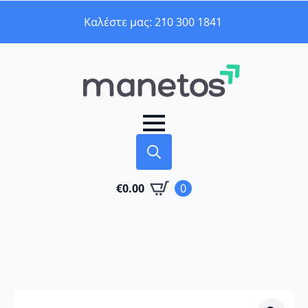
Καλέστε μας: 210 300 1841
Search
€
0.00
0
for: