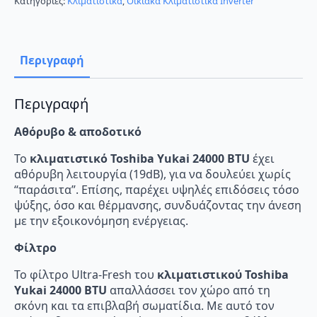
Κατηγορίες:
Κλιματιστικά
,
Οικιακά Κλιματιστικά Inverter
E
Κλιματιστικό
Inverter
24000
BTU
Περιγραφή
A++/A++
με
Wi-
Fi
Περιγραφή
ποσότητα
Αθόρυβο & αποδοτικό
Το
κλιματιστικό Toshiba Yukai 24000 BTU
έχει
αθόρυβη λειτουργία (19dB), για να δουλεύει χωρίς
“παράσιτα”. Επίσης, παρέχει υψηλές επιδόσεις τόσο
ψύξης, όσο και θέρμανσης, συνδυάζοντας την άνεση
με την εξοικονόμηση ενέργειας.
Φίλτρο
Το φίλτρο Ultra-Fresh του
κλιματιστικού Toshiba
Yukai 24000 BTU
απαλλάσσει τον χώρο από τη
σκόνη και τα επιβλαβή σωματίδια. Με αυτό τον