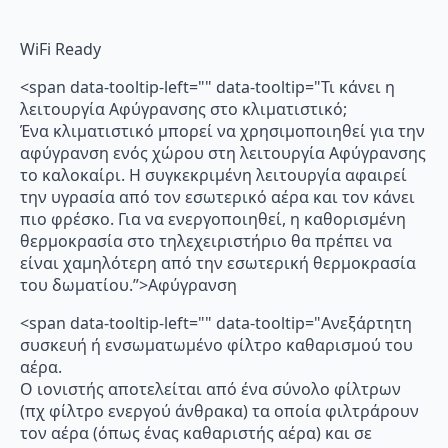
WiFi Ready
<span data-tooltip-left="" data-tooltip="Τι κάνει η
λειτουργία Αφύγρανσης στο κλιματιστικό;
Ένα κλιματιστικό μπορεί να χρησιμοποιηθεί για την
αφύγρανση ενός χώρου στη λειτουργία Αφύγρανσης
το καλοκαίρι. Η συγκεκριμένη λειτουργία αφαιρεί
την υγρασία από τον εσωτερικό αέρα και τον κάνει
πιο φρέσκο. Για να ενεργοποιηθεί, η καθορισμένη
θερμοκρασία στο τηλεχειριστήριο θα πρέπει να
είναι χαμηλότερη από την εσωτερική θερμοκρασία
του δωματίου.”>Αφύγρανση
<span data-tooltip-left="" data-tooltip="Ανεξάρτητη
συσκευή ή ενσωματωμένο φίλτρο καθαρισμού του
αέρα.
Ο ιονιστής αποτελείται από ένα σύνολο φίλτρων
(πχ φίλτρο ενεργού άνθρακα) τα οποία φιλτράρουν
τον αέρα (όπως ένας καθαριστής αέρα) και σε