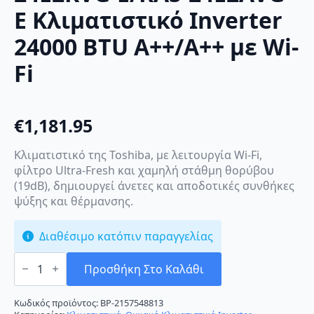
E Κλιματιστικό Inverter
24000 BTU A++/A++ με Wi-
Fi
€
1,181.95
Κλιματιστικό της Toshiba, με λειτουργία Wi-Fi,
φίλτρο Ultra-Fresh και χαμηλή στάθμη θορύβου
(19dB), δημιουργεί άνετες και αποδοτικές συνθήκες
ψύξης και θέρμανσης.
Διαθέσιμο κατόπιν παραγγελίας
Toshiba
Yukai
Προσθήκη Στο Καλάθι
RAS-
24E2KVG-
E/RAS-
Κωδικός προϊόντος:
BP-2157548813
24E2AVG-