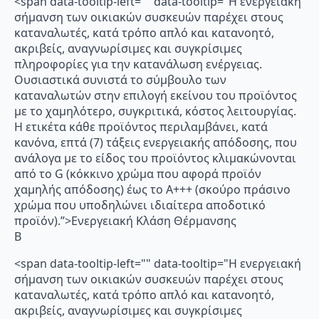
<span data-tooltip-left="" data-tooltip="Η ενεργειακή
σήμανση των οικιακών συσκευών παρέχει στους
καταναλωτές, κατά τρόπο απλό και κατανοητό,
ακριβείς, αναγνωρίσιμες και συγκρίσιμες
πληροφορίες για την κατανάλωση ενέργειας.
Ουσιαστικά συνιστά το σύμβουλο των
καταναλωτών στην επιλογή εκείνου του προϊόντος
με το χαμηλότερο, συγκριτικά, κόστος λειτουργίας.
Η ετικέτα κάθε προϊόντος περιλαμβάνει, κατά
κανόνα, επτά (7) τάξεις ενεργειακής απόδοσης, που
ανάλογα με το είδος του προϊόντος κλιμακώνονται
από το G (κόκκινο χρώμα που αφορά προϊόν
χαμηλής απόδοσης) έως το Α+++ (σκούρο πράσινο
χρώμα που υποδηλώνει ιδιαίτερα αποδοτικό
προϊόν).”>Ενεργειακή Κλάση Θέρμανσης
B
<span data-tooltip-left="" data-tooltip="Η ενεργειακή
σήμανση των οικιακών συσκευών παρέχει στους
καταναλωτές, κατά τρόπο απλό και κατανοητό,
ακριβείς, αναγνωρίσιμες και συγκρίσιμες