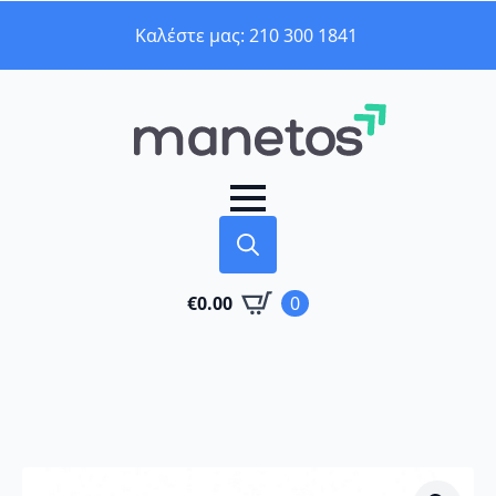
Καλέστε μας: 210 300 1841
Search
€
0.00
0
for: