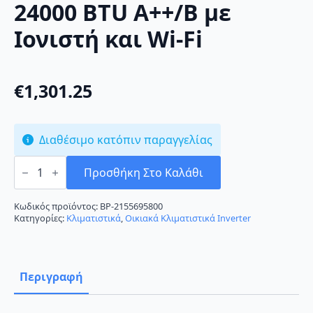
24000 BTU A++/B με
Ιονιστή και Wi-Fi
€
1,301.25
Διαθέσιμο κατόπιν παραγγελίας
Toshiba
Shorai
Προσθήκη Στο Καλάθι
Premium
RAS-
22J2AVRG-
Κωδικός προϊόντος:
BP-2155695800
E/RAS-
Κατηγορίες:
Κλιματιστικά
,
Οικιακά Κλιματιστικά Inverter
B22J2KVRG-
E
Κλιματιστικό
Inverter
24000
Περιγραφή
BTU
A++/B
με