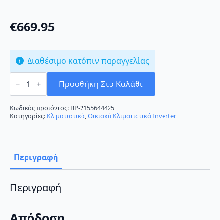
€
669.95
Διαθέσιμο κατόπιν παραγγελίας
Toshiba
Seiya
Προσθήκη Στο Καλάθι
RAS-
B13J2KVG-
E/RAS-
Κωδικός προϊόντος:
BP-2155644425
13J2AVG-
Κατηγορίες:
Κλιματιστικά
,
Οικιακά Κλιματιστικά Inverter
E
Κλιματιστικό
Inverter
12000
BTU
Περιγραφή
A+++/A++
ποσότητα
Περιγραφή
Απόδοση