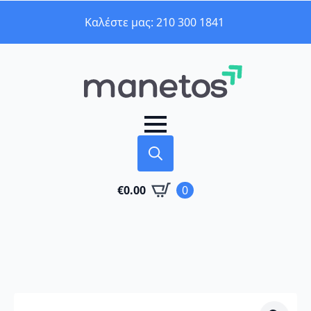
Καλέστε μας: 210 300 1841
Search
€
0.00
0
for: