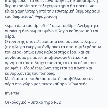
πιο φρέσκο. Για να ενεργοποιηθεί, η καθορισμένη
θερμοκρασία στο τηλεχειριστήριο θα πρέπει να
είναι χαμηλότερη από την εσωτερική θερμοκρασία
του δωματίου.”>Αφύγρανση
<span data-tooltip-left="" data-tooltip="Ανεξάρτητη
συσκευή ή ενσωματωμένο φίλτρο καθαρισμού του
αέρα.
Ο ιονιστής αποτελείται από ένα σύνολο φίλτρων
(πχ φίλτρο ενεργού άνθρακα) τα οποία φιλτράρουν
τον αέρα (όπως ένας καθαριστής αέρα) και σε
συνδυασμό με αυτό, αποβάλλουν θετικά και
αρνητικά ιόντα διοχετεύοντάς τα στον αέρα που
ρουφάνε, εξουδετερώνοντας έτσι τα πάντα και
καθαρίζοντάς τον πλήρως.
Μετά από τη διαδικασία αυτή, αποβάλλουν τον
αέρα στο χώρο μας πεντακάθαρο.”>Ιονιστής
Inverter
Οικολογικό Ψυκτικό Υγρό R32