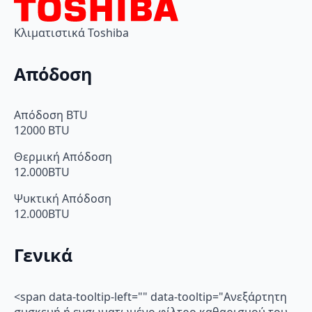
Κλιματιστικά Toshiba
Απόδοση
Απόδοση BTU
12000 BTU
Θερμική Απόδοση
12.000BTU
Ψυκτική Απόδοση
12.000BTU
Γενικά
<span data-tooltip-left="" data-tooltip="Ανεξάρτητη
συσκευή ή ενσωματωμένο φίλτρο καθαρισμού του