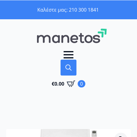
Καλέστε μας: 210 300 1841
Search
€
0.00
0
for: