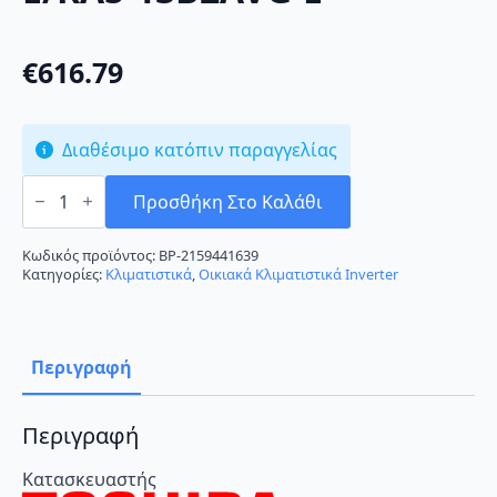
€
616.79
Διαθέσιμο κατόπιν παραγγελίας
Toshiba
RAS-
Προσθήκη Στο Καλάθι
B13B2KVG-
E/RAS-
13B2AVG-
Κωδικός προϊόντος:
BP-2159441639
E
Κατηγορίες:
Κλιματιστικά
,
Οικιακά Κλιματιστικά Inverter
ποσότητα
Περιγραφή
Περιγραφή
Κατασκευαστής