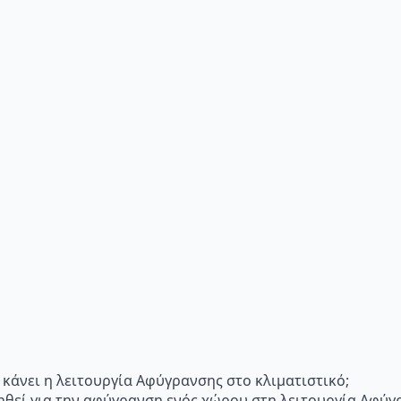
"Τι κάνει η λειτουργία Αφύγρανσης στο κλιματιστικό;
ηθεί για την αφύγρανση ενός χώρου στη λειτουργία Αφύγ