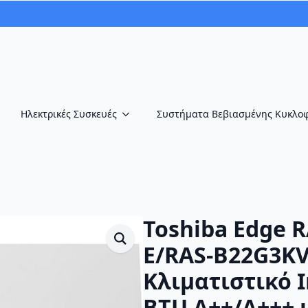
Ηλεκτρικές Συσκευές
Συστήματα Βεβιασμένης Κυκλο
Toshiba Edge R
E/RAS-B22G3KV
Κλιματιστικό I
BTU A++/A+++ μ