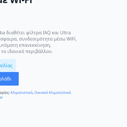
ba διαθέτει φίλτρα IAQ και Ultra
όσφαιρα, συνδεσιμότητα μέσω WiFi,
υτόματη επανεκκίνηση,
το ιδανικό περιβάλλον.
γελίας
αλάθι
ορίες:
Κλιματιστικά
,
Οικιακά Κλιματιστικά
er