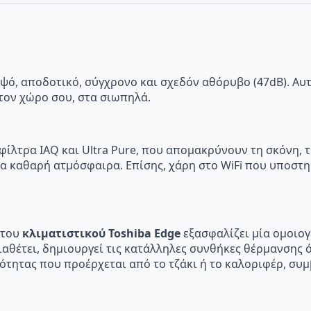
με
Wi-
Fi
ποσότητα
ψό, αποδοτικό, σύγχρονο και σχεδόν αθόρυβο (47dB). Αυτ
τον χώρο σου, στα σιωπηλά.
φίλτρα IAQ και Ultra Pure, που απομακρύνουν τη σκόνη, τ
 καθαρή ατμόσφαιρα. Επίσης, χάρη στο WiFi που υποστηρί
 του
κλιματιστικού Toshiba Edge
εξασφαλίζει μία ομοιο
ιαθέτει, δημιουργεί τις κατάλληλες συνθήκες θέρμανσης ό
ρμότητας που προέρχεται από το τζάκι ή το καλοριφέρ, σ