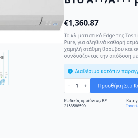
€
1,360.87
Το κλιματιστικό Edge της Toshi
Pure, για αληθινά καθαρή ατμ
χαμηλή στάθμη θορύβου και α
συνδυάζοντας την απόδοση με 
Διαθέσιμο κατόπιν παραγ
Toshiba
Edge
Προσθήκη Στο Κ
RAS-
22J2AVSG-
E/RAS-
Κωδικός προϊόντος:
BP-
Κατηγ
B22G3KVSG-
2158588590
Invert
E
Κλιματιστικό
Inverter
22000
BTU
A++/A+++