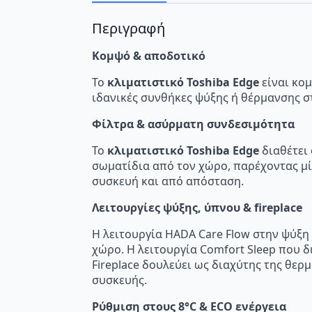
Περιγραφή
Κομψό & αποδοτικό
Το
κλιματιστικό Toshiba Edge
είναι κομ
ιδανικές συνθήκες ψύξης ή θέρμανσης σ
Φίλτρα & ασύρματη συνδεσιμότητα
Το
κλιματιστικό Toshiba Edge
διαθέτει 
σωματίδια από τον χώρο, παρέχοντας μία
συσκευή και από απόσταση.
Λειτουργίες ψύξης, ύπνου & fireplace
Η λειτουργία HADA Care Flow στην ψύξη
χώρο. Η λειτουργία Comfort Sleep που δ
Fireplace δουλεύει ως διαχύτης της θε
συσκευής.
Ρύθμιση στους 8°C & ECO ενέργεια