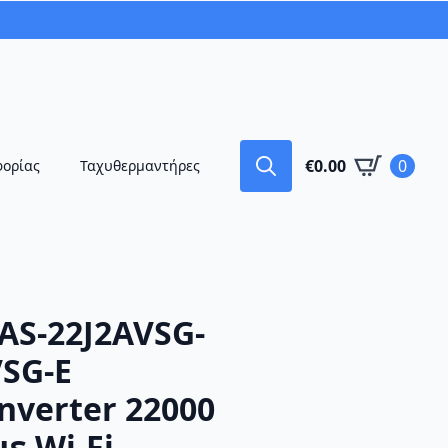
€
0.00
0
φορίας
Ταχυθερμαντήρες
Search
for:
AS-22J2AVSG-
SG-E
nverter 22000
ε Wi-Fi