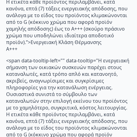
Η ετικέτα κάθε προϊόντος περιλαμβάνει, κατά
κανόνα, επτά (7) τάξεις ενεργειακής απόδοσης, που
ανάλογα με το είδος του προϊόντος κλιμακώνονται
από το G (κόκκινο χρώμα που αφορά προϊόν
χαμηλής απόδοσης) έως το Α+++ (σκούρο πράσινο
χρώμα που υποδηλώνει ιδιαίτερα αποδοτικό
προϊόν).”>Ενεργειακή Κλάση Θέρμανσης
A+++
<span data-tooltip-left="" data-tooltip="Η ενεργειακή
σήμανση των οικιακών συσκευών παρέχει στους
καταναλωτές, κατά τρόπο απλό και κατανοητό,
ακριβείς, αναγνωρίσιμες και συγκρίσιμες
πληροφορίες για την κατανάλωση ενέργειας.
Ουσιαστικά συνιστά το σύμβουλο των
καταναλωτών στην επιλογή εκείνου του προϊόντος
με το χαμηλότερο, συγκριτικά, κόστος λειτουργίας.
Η ετικέτα κάθε προϊόντος περιλαμβάνει, κατά
κανόνα, επτά (7) τάξεις ενεργειακής απόδοσης, που
ανάλογα με το είδος του προϊόντος κλιμακώνονται
από το G (κόκκινο χρώμα που αφορά προϊόν