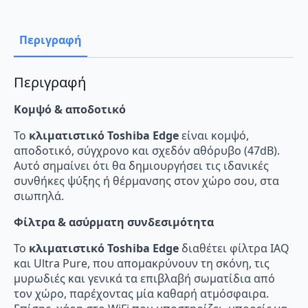
Κλιματιστικό
Inverter
16000
BTU
Περιγραφή
A++/A+++
με
Wi-
Fi
Περιγραφή
ποσότητα
Κομψό & αποδοτικό
Το
κλιματιστικό Toshiba Edge
είναι κομψό,
αποδοτικό, σύγχρονο και σχεδόν αθόρυβο (47dB).
Αυτό σημαίνει ότι θα δημιουργήσει τις ιδανικές
συνθήκες ψύξης ή θέρμανσης στον χώρο σου, στα
σιωπηλά.
Φίλτρα & ασύρματη συνδεσιμότητα
Το
κλιματιστικό Toshiba Edge
διαθέτει φίλτρα IAQ
και Ultra Pure, που απομακρύνουν τη σκόνη, τις
μυρωδιές και γενικά τα επιβλαβή σωματίδια από
τον χώρο, παρέχοντας μία καθαρή ατμόσφαιρα.