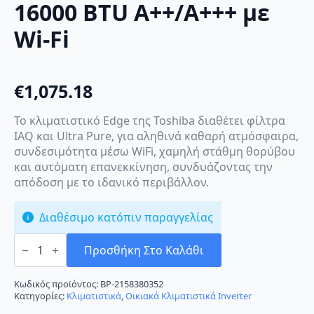
16000 BTU A++/A+++ με
Wi-Fi
€
1,075.18
Το κλιματιστικό Edge της Toshiba διαθέτει φίλτρα
IAQ και Ultra Pure, για αληθινά καθαρή ατμόσφαιρα,
συνδεσιμότητα μέσω WiFi, χαμηλή στάθμη θορύβου
και αυτόματη επανεκκίνηση, συνδυάζοντας την
απόδοση με το ιδανικό περιβάλλον.
Διαθέσιμο κατόπιν παραγγελίας
Toshiba
Edge
Προσθήκη Στο Καλάθι
RAS-
16J2AVSG-
E/RAS-
Κωδικός προϊόντος:
BP-2158380352
B16G3KVSG-
Κατηγορίες:
Κλιματιστικά
,
Οικιακά Κλιματιστικά Inverter
E