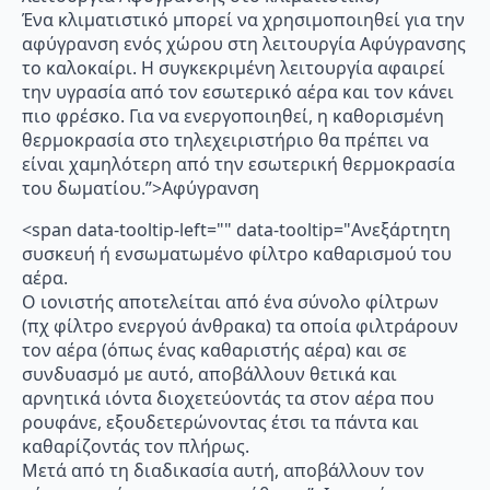
Ένα κλιματιστικό μπορεί να χρησιμοποιηθεί για την
αφύγρανση ενός χώρου στη λειτουργία Αφύγρανσης
το καλοκαίρι. Η συγκεκριμένη λειτουργία αφαιρεί
την υγρασία από τον εσωτερικό αέρα και τον κάνει
πιο φρέσκο. Για να ενεργοποιηθεί, η καθορισμένη
θερμοκρασία στο τηλεχειριστήριο θα πρέπει να
είναι χαμηλότερη από την εσωτερική θερμοκρασία
του δωματίου.”>Αφύγρανση
<span data-tooltip-left="" data-tooltip="Ανεξάρτητη
συσκευή ή ενσωματωμένο φίλτρο καθαρισμού του
αέρα.
Ο ιονιστής αποτελείται από ένα σύνολο φίλτρων
(πχ φίλτρο ενεργού άνθρακα) τα οποία φιλτράρουν
τον αέρα (όπως ένας καθαριστής αέρα) και σε
συνδυασμό με αυτό, αποβάλλουν θετικά και
αρνητικά ιόντα διοχετεύοντάς τα στον αέρα που
ρουφάνε, εξουδετερώνοντας έτσι τα πάντα και
καθαρίζοντάς τον πλήρως.
Μετά από τη διαδικασία αυτή, αποβάλλουν τον