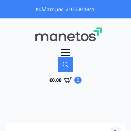
Καλέστε μας: 210 300 1841
Search
€
0.00
0
for: