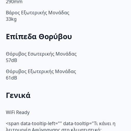
290mm
Βάρος Εξωτερικής Μονάδας
33kg
Επίπεδα Θορύβου
Θόρυβος Εσωτερικής Μονάδας
57dB
Θόρυβος Εξωτερικής Μονάδας
61dB
Γενικά
WiFi Ready
<span data-tooltip-left="" data-tooltip="Τι κάνει η
λειτουργία Αφύγρανσης στο κλιματιστικό;