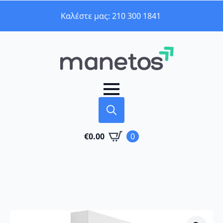
Καλέστε μας: 210 300 1841
Search
€
0.00
0
for: