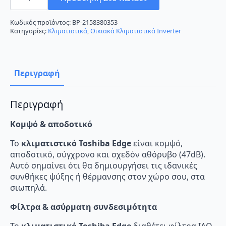
RAS-
10J2AVSG-
E/RAS-
Κωδικός προϊόντος:
BP-2158380353
B10G3KVSG-
Κατηγορίες:
Κλιματιστικά
,
Οικιακά Κλιματιστικά Inverter
E
Κλιματιστικό
Inverter
9000
BTU
Περιγραφή
A+++/A+++
με
Wi-
Fi
Περιγραφή
ποσότητα
Κομψό & αποδοτικό
Το
κλιματιστικό Toshiba Edge
είναι κομψό,
αποδοτικό, σύγχρονο και σχεδόν αθόρυβο (47dB).
Αυτό σημαίνει ότι θα δημιουργήσει τις ιδανικές
συνθήκες ψύξης ή θέρμανσης στον χώρο σου, στα
σιωπηλά.
Φίλτρα & ασύρματη συνδεσιμότητα
Το
κλιματιστικό Toshiba Edge
διαθέτει φίλτρα IAQ