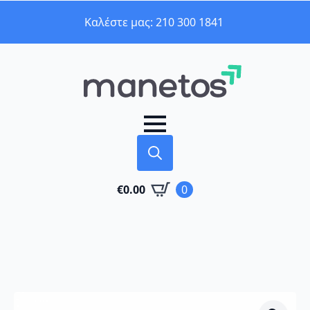
Καλέστε μας: 210 300 1841
Search
€
0.00
0
for: