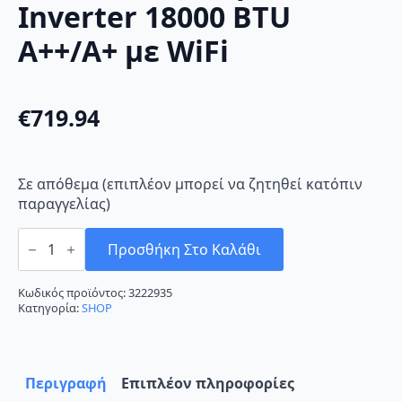
Inverter 18000 BTU
A++/A+ με WiFi
€
719.94
Σε απόθεμα (επιπλέον μπορεί να ζητηθεί κατόπιν
παραγγελίας)
Tesla
TT51TP21-
Προσθήκη Στο Καλάθι
1832IAWUV
Κλιματιστικό
Inverter
Κωδικός προϊόντος:
3222935
18000
Κατηγορία:
SHOP
BTU
A++/A+
με
WiFi
ποσότητα
Περιγραφή
Επιπλέον πληροφορίες