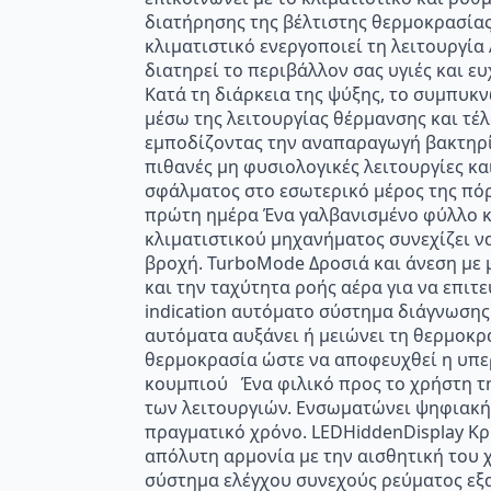
διατήρησης της βέλτιστης θερμοκρασίας
κλιματιστικό ενεργοποιεί τη λειτουργί
διατηρεί το περιβάλλον σας υγιές και ε
Κατά τη διάρκεια της ψύξης, το συμπυκν
μέσω της λειτουργίας θέρμανσης και τέ
εμποδίζοντας την αναπαραγωγή βακτηρί
πιθανές μη φυσιολογικές λειτουργίες κα
σφάλματος στο εσωτερικό μέρος της πόρτ
πρώτη ημέρα Ένα γαλβανισμένο φύλλο κ
κλιματιστικού μηχανήματος συνεχίζει να
βροχή. TurboMode Δροσιά και άνεση με 
και την ταχύτητα ροής αέρα για να επιτ
indication αυτόματο σύστημα διάγνωσης
αυτόματα αυξάνει ή μειώνει τη θερμοκρ
θερμοκρασία ώστε να αποφευχθεί η υπερ
κουμπιού Ένα φιλικό προς το χρήστη τη
των λειτουργιών. Ενσωματώνει ψηφιακή
πραγματικό χρόνο. LEDHiddenDisplay Κρ
απόλυτη αρμονία με την αισθητική του 
σύστημα ελέγχου συνεχούς ρεύματος εξα