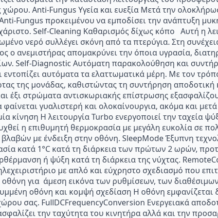
 χώρου. Anti-Fungus Υγεία και ευεξία Μετά την ολοκλήρω
α Anti-Fungus προκειμένου να εμποδίσει την ανάπτυξη μυ
υχάριστο. Self-Cleaning Καθαρισμός δίχως κόπο Αυτή η λει
ωμένο νερό συλλέγει σκόνη από τα πτερύγια. Στη συνέχει
λος ο ανεμιστήρας απομακρύνει την όποια υγρασία, διατη
ων. Self-Diagnostic Αυτόματη παρακολούθηση και συντή
ι εντοπίζει αυτόματα τα ελαττωματικά μέρη. Με τον τρόπ
ας της μονάδας, καθιστώντας τη συντήρηση αποδοτική κα
αι έξι στρώματα αντισκωριακής επίστρωσης εξασφαλίζου
 φαίνεται γυαλιστερή και ολοκαίνουργια, ακόμα και μετά
μία κίνηση Η λειτουργία Turbo ενεργοποιεί την ταχεία ψ
ευχθεί η επιθυμητή θερμοκρασία με μεγάλη ευκολία σε πολ
 βλαβών με ένδειξη στην οθόνη. SleepMode Έξυπνη τεχνολ
ασία κατά 1°C κατά τη διάρκεια των πρώτων 2 ωρών, προ
θέρμανση ή ψύξη κατά τη διάρκεια της νύχτας. RemoteCo
λεχειριστήριο με απλό και εύχρηστο σχεδιασμό που επι
 οθόνη για άμεση εικόνα των ρυθμίσεων, των διαθέσιμω
υμμένη οθόνη και κομψή σχεδίαση Η οθόνη εμφανίζεται δ
χώρου σας. FullDCFrequencyConversion Ενεργειακά αποδο
σφαλίζει την ταχύτητα του κινητήρα αλλά και την προσα