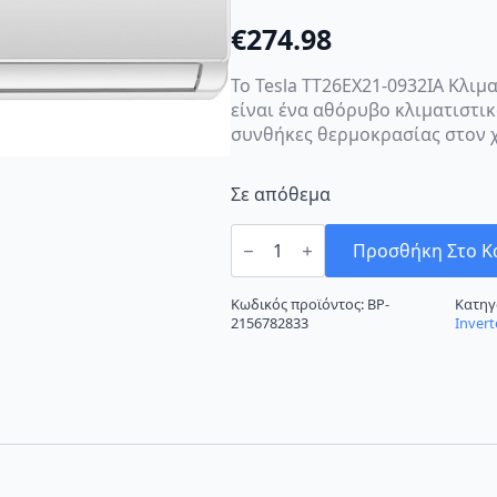
€
274.98
Το Tesla TT26EX21-0932IA Κλιμα
είναι ένα αθόρυβο κλιματιστι
συνθήκες θερμοκρασίας στον 
Σε απόθεμα
Tesla
TT26EX21-
Προσθήκη Στο Κ
0932IA
Κλιματιστικό
Inverter
Κωδικός προϊόντος:
BP-
Κατηγ
9000
2156782833
Invert
BTU
A++/A++
ποσότητα