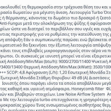
ρακολουθεί τη θερμοκρασία στην τρέχουσα θέση του και ν
ρασία δωματίου για μέγιστη άνεση. Λειτουργία Turbo Ότα
ς ή θέρμανσης, κάνοντας το δωμάτιο πιο δροσερό ή ζεστό 
α Anti-Fungus μετά την ολοκλήρωση της ψύξης ή αφύγρανσ
ίων ώστε να διατηρεί το περιβάλλον σου υγιές και ευχ
ντιας περιστροφής για να ρυθμίσεις την κατεύθυνση της 
πνη απόψυξη Εάν ο συμπυκνωτής παγώσει ενώ βρίσκεται σ
λιματιστικό θα ξεκινήσει την έξυπνη λειτουργία απόψυξ
κάνει τους επιβλαβείς μικροοργανισμούς στον αέρα να π
ρωποι. Οι συσκευές με ιονιστή μπορεί να είναι εξαιρετι
τική Απόδοση/Min/Max (btu/h): 9000/2700/11400 Ψυκτική 
/3400/13400 Θερμική Απόδοση/Min/Max (kWatt): 3500/100
+++ SCOP: 4,8 Αφύγρανση (L/h): 1,20 Εσωτερική Μονάδα Στ
) Εξωτερική Μονάδα Στάθμη Θορυβου: 49 dB (Α) Διαστάσεις (
ter Ιονιστής όπου παράγει ιόντα τα οποία αποβάλλουν μεγ
τας καθαρή και υγιεινή ατμόσφαιρα. Honeycomb ﬁlter Φ
ών και βλαβερών στοιχείων. Low Noise Airﬂow System Α
bo Με την λειτουργία turbo επιτυγχάνεται η γρηγορότερη
θερμοκρασίας χώρου Ένας ενσωματωμένος αισθητήρας θερμ
θμίζει αυτόματα την κατάσταση λειτουργίας του προσφέρο