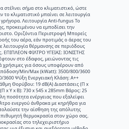
α στέλνει σήμα στο κλιματιστικό, ώστε
ν το κλιματιστικό μπαίνει σε λειτουργία
γρήγορα. Λειτουργία Anti-fungus Το
ης, προκειμένου να εμποδίσει την
άριστο. Οριζόντια Περιστροφή Μπορείς
ροής του αέρα, εάν προτιμάς ο άερας του
ε λειτουργία θέρμανσης σε περιόδους
ης. ΕΠΙΠΛΕΟΝ ΦΙΛΤΡΟ ΥΓΕΙΑΣ: ΙΟΝΙΣΤΗΣ
έφτουν στο έδαφος, μειώνοντας τις
κά χρήσιμες για όσους υποφέρουν από
Απόδοση/Min/Max (kWatt): 3500/800/3600
0/3600 Ψύξη Ενεργειακή Κλάση: Α++
άθμη Θορύβου: 19 dB(A) Διαστάσεις (Π x
Π x Υ x B): 730 x 545 x 285mm Βάρος: 25
άλη ποσότητα ενέργειας που εξαλείφει
ίλτρο ενεργού άνθρακα με κηρήθρα για
πολαύστε την αίσθηση της απόλυτης
 επιθυμητή θερμοκρασία στον χώρο σας.
οκρασίας στο τηλεχειριστήριο
ντας μια έξυπνη και ανεξάρτητη μέθοδο