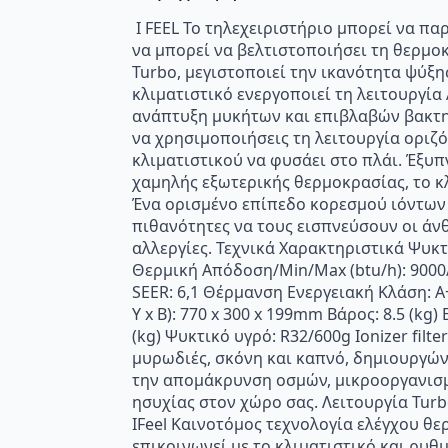
I FEEL Το τηλεχειριστήριο μπορεί να πα
να μπορεί να βελτιστοποιήσει τη θερμοκ
Turbo, μεγιστοποιεί την ικανότητα ψύξη
κλιματιστικό ενεργοποιεί τη λειτουργί
ανάπτυξη μυκήτων και επιβλαβών βακτηρ
να χρησιμοποιήσεις τη λειτουργία οριζό
κλιματιστικού να φυσάει στο πλάι. Έξυ
χαμηλής εξωτερικής θερμοκρασίας, το κ
Ένα ορισμένο επίπεδο κορεσμού ιόντων 
πιθανότητες να τους εισπνεύσουν οι άνθ
αλλεργίες. Τεχνικά Χαρακτηριστικά Ψυκ
Θερμική Απόδοση/Min/Max (btu/h): 9000
SEER: 6,1 Θέρμανση Ενεργειακή Κλάση: Α
Υ x B): 770 x 300 x 199mm Βάρος: 8.5 (kg
(kg) Ψυκτικό υγρό: R32/600g Ionizer ﬁl
μυρωδιές, σκόνη και καπνό, δημιουργών
την απομάκρυνση οσμών, μικροοργανισμ
ησυχίας στον χώρο σας. Λειτουργία Tur
IFeel Καινοτόμος τεχνολογία ελέγχου 
επικοινωνεί με το κλιματιστικό και ρυ