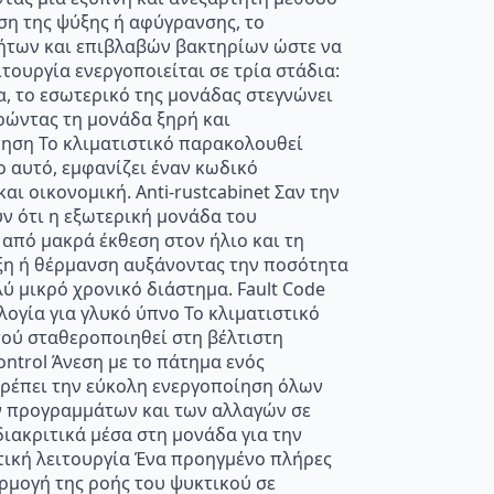
ση της ψύξης ή αφύγρανσης, το
κήτων και επιβλαβών βακτηρίων ώστε να
τουργία ενεργοποιείται σε τρία στάδια:
α, το εσωτερικό της μονάδας στεγνώνει
ρώντας τη μονάδα ξηρή και
ρηση Το κλιματιστικό παρακολουθεί
ο αυτό, εμφανίζει έναν κωδικό
ι οικονομική. Anti-rustcabinet Σαν την
ν ότι η εξωτερική μονάδα του
 από μακρά έκθεση στον ήλιο και τη
ύξη ή θέρμανση αυξάνοντας την ποσότητα
ύ μικρό χρονικό διάστημα. Fault Code
ογία για γλυκό ύπνο Το κλιματιστικό
τού σταθεροποιηθεί στη βέλτιστη
ntrol Άνεση με το πάτημα ενός
τρέπει την εύκολη ενεργοποίηση όλων
ν προγραμμάτων και των αλλαγών σε
ιακριτικά μέσα στη μονάδα για την
τική λειτουργία Ένα προηγμένο πλήρες
ρμογή της ροής του ψυκτικού σε