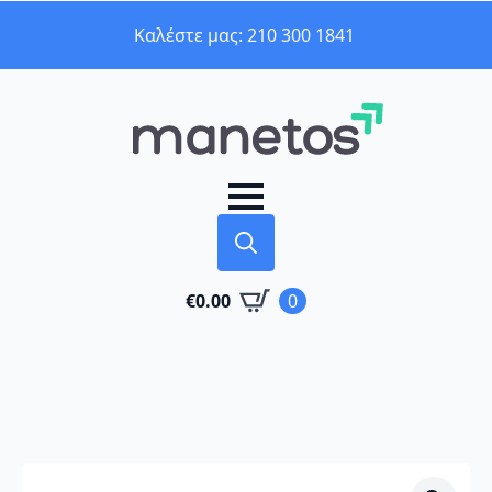
Καλέστε μας: 210 300 1841
Search
€
0.00
0
for: