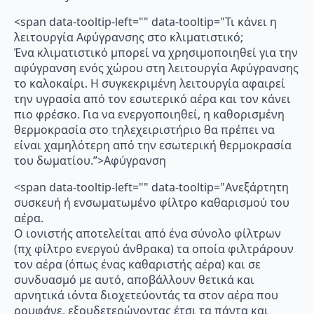
<span data-tooltip-left="" data-tooltip="Τι κάνει η
λειτουργία Αφύγρανσης στο κλιματιστικό;
Ένα κλιματιστικό μπορεί να χρησιμοποιηθεί για την
αφύγρανση ενός χώρου στη λειτουργία Αφύγρανσης
το καλοκαίρι. Η συγκεκριμένη λειτουργία αφαιρεί
την υγρασία από τον εσωτερικό αέρα και τον κάνει
πιο φρέσκο. Για να ενεργοποιηθεί, η καθορισμένη
θερμοκρασία στο τηλεχειριστήριο θα πρέπει να
είναι χαμηλότερη από την εσωτερική θερμοκρασία
του δωματίου.”>Αφύγρανση
<span data-tooltip-left="" data-tooltip="Ανεξάρτητη
συσκευή ή ενσωματωμένο φίλτρο καθαρισμού του
αέρα.
Ο ιονιστής αποτελείται από ένα σύνολο φίλτρων
(πχ φίλτρο ενεργού άνθρακα) τα οποία φιλτράρουν
τον αέρα (όπως ένας καθαριστής αέρα) και σε
συνδυασμό με αυτό, αποβάλλουν θετικά και
αρνητικά ιόντα διοχετεύοντάς τα στον αέρα που
ρουφάνε, εξουδετερώνοντας έτσι τα πάντα και