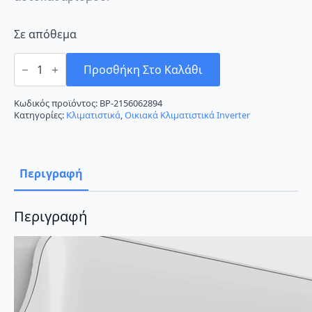
Σε απόθεμα
Tesla
TA53FFML-
Προσθήκη Στο Καλάθι
1832IA
Κλιματιστικό
Inverter
Κωδικός προϊόντος:
BP-2156062894
18000
Κατηγορίες:
Κλιματιστικά
,
Οικιακά Κλιματιστικά Inverter
BTU
A++/A+++
με
Ιονιστή
ποσότητα
Περιγραφή
Περιγραφή