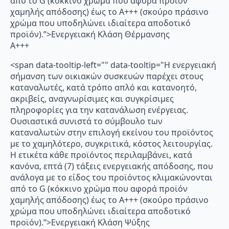
από το G (κόκκινο χρώμα που αφορά προϊόν
χαμηλής απόδοσης) έως το Α+++ (σκούρο πράσινο
χρώμα που υποδηλώνει ιδιαίτερα αποδοτικό
προϊόν).”>Ενεργειακή Κλάση Θέρμανσης
A+++
<span data-tooltip-left="" data-tooltip="Η ενεργειακή
σήμανση των οικιακών συσκευών παρέχει στους
καταναλωτές, κατά τρόπο απλό και κατανοητό,
ακριβείς, αναγνωρίσιμες και συγκρίσιμες
πληροφορίες για την κατανάλωση ενέργειας.
Ουσιαστικά συνιστά το σύμβουλο των
καταναλωτών στην επιλογή εκείνου του προϊόντος
με το χαμηλότερο, συγκριτικά, κόστος λειτουργίας.
Η ετικέτα κάθε προϊόντος περιλαμβάνει, κατά
κανόνα, επτά (7) τάξεις ενεργειακής απόδοσης, που
ανάλογα με το είδος του προϊόντος κλιμακώνονται
από το G (κόκκινο χρώμα που αφορά προϊόν
χαμηλής απόδοσης) έως το Α+++ (σκούρο πράσινο
χρώμα που υποδηλώνει ιδιαίτερα αποδοτικό
προϊόν).”>Ενεργειακή Κλάση Ψύξης