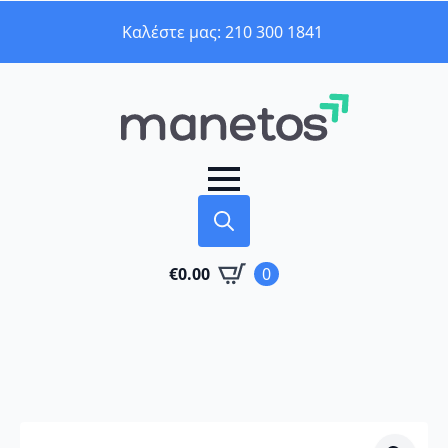
Καλέστε μας: 210 300 1841
Search
€
0.00
0
for: