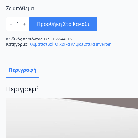
Σε απόθεμα
Tesla
TA53FFCL-
Προσθήκη Στο Καλάθι
1832IA
Κλιματιστικό
Inverter
Κωδικός προϊόντος:
BP-2156644515
18000
Κατηγορίες:
Κλιματιστικά
,
Οικιακά Κλιματιστικά Inverter
BTU
A++/A+++
με
Ιονιστή
ποσότητα
Περιγραφή
Περιγραφή