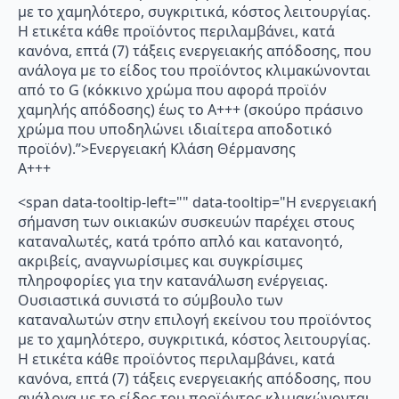
με το χαμηλότερο, συγκριτικά, κόστος λειτουργίας.
Η ετικέτα κάθε προϊόντος περιλαμβάνει, κατά
κανόνα, επτά (7) τάξεις ενεργειακής απόδοσης, που
ανάλογα με το είδος του προϊόντος κλιμακώνονται
από το G (κόκκινο χρώμα που αφορά προϊόν
χαμηλής απόδοσης) έως το Α+++ (σκούρο πράσινο
χρώμα που υποδηλώνει ιδιαίτερα αποδοτικό
προϊόν).”>Ενεργειακή Κλάση Θέρμανσης
A+++
<span data-tooltip-left="" data-tooltip="Η ενεργειακή
σήμανση των οικιακών συσκευών παρέχει στους
καταναλωτές, κατά τρόπο απλό και κατανοητό,
ακριβείς, αναγνωρίσιμες και συγκρίσιμες
πληροφορίες για την κατανάλωση ενέργειας.
Ουσιαστικά συνιστά το σύμβουλο των
καταναλωτών στην επιλογή εκείνου του προϊόντος
με το χαμηλότερο, συγκριτικά, κόστος λειτουργίας.
Η ετικέτα κάθε προϊόντος περιλαμβάνει, κατά
κανόνα, επτά (7) τάξεις ενεργειακής απόδοσης, που
ανάλογα με το είδος του προϊόντος κλιμακώνονται