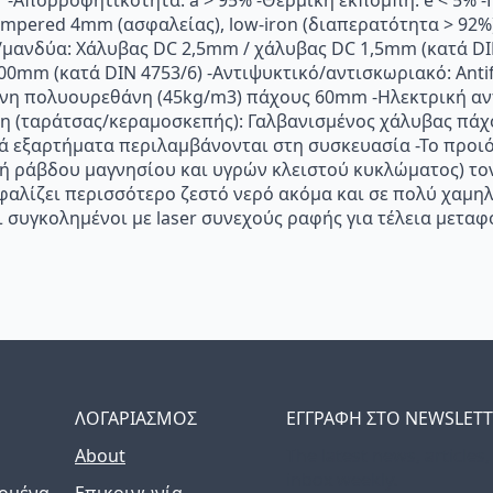
r -Απορροφητικότητα: a > 95% -Θερμική εκπομπή: e < 5% 
mpered 4mm (ασφαλείας), low-iron (διαπερατότητα > 92%)
ής/μανδύα: Χάλυβας DC 2,5mm / χάλυβας DC 1,5mm (κατά DI
00mm (κατά DIN 4753/6) -Αντιψυκτικό/αντισκωριακό: Antif
η πολυουρεθάνη (45kg/m3) πάχους 60mm -Ηλεκτρική αντ
ση (ταράτσας/κεραμοσκεπής): Γαλβανισμένος χάλυβας πά
πά εξαρτήματα περιλαμβάνονται στη συσκευασία -Το προι
λαγή ράβδου μαγνησίου και υγρών κλειστού κυκλώματος) 
λίζει περισσότερο ζεστό νερό ακόμα και σε πολύ χαμηλ
 συγκολημένοι με laser συνεχούς ραφής για τέλεια μετα
ΛΟΓΑΡΙΑΣΜΟΣ
ΕΓΓΡΑΦΗ ΣΤΟ NEWSLET
About
The latest news, articles
inbox weekly.