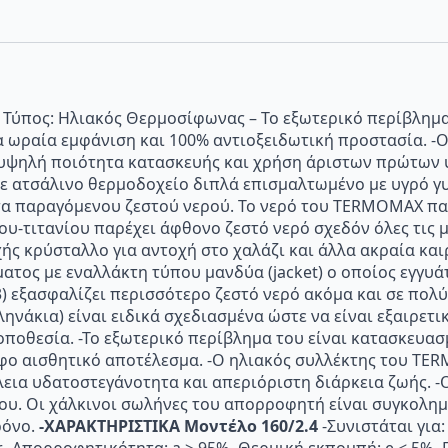
 Τύπος: Ηλιακός Θερμοσίφωνας – Το εξωτερικό περίβλημα
 ωραία εμφάνιση και 100% αντιοξειδωτική προστασία. -
ε υψηλή ποιότητα κατασκευής και χρήση άριστων πρώτω
Με ατσάλινο θερμοδοχείο διπλά επισμαλτωμένο με υγρό γυ
τα παραγόμενου ζεστού νερού. Το νερό του TERMOMAX παρ
υ-τιτανίου παρέχει άφθονο ζεστό νερό σχεδόν όλες τις μ
ής κρύσταλλο για αντοχή στο χαλάζι και άλλα ακραία κα
τος με εναλλάκτη τύπου μανδύα (jacket) ο οποίος εγγυ
) εξασφαλίζει περισσότερο ζεστό νερό ακόμα και σε πολύ
νάκια) είναι ειδικά σχεδιασμένα ώστε να είναι εξαιρετι
οποθεσία. -Το εξωτερικό περίβλημα του είναι κατασκευα
ρφο αισθητικό αποτέλεσμα. -Ο ηλιακός συλλέκτης του T
έλεια υδατοστεγάνοτητα και απεριόριστη διάρκεια ζωής. 
ου. Οι χάλκινοι σωλήνες του απορροφητή είναι συγκολημέ
ρόνο.
-ΧΑΡΑΚΤΗΡΙΣΤΙΚΑ Μοντέλο 160/2.4
-Συνιστάται για: 