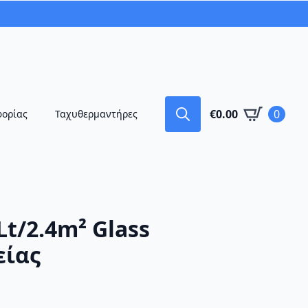
€
0.00
0
φορίας
Ταχυθερμαντήρες
Search
for:
t/2.4m² Glass
είας