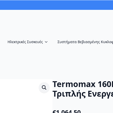
Ηλεκτρικές Συσκευές
Συστήματα Βεβιασμένης Κυκλο
Termomax 160L
Τριπλής Ενεργ
€
1,064.50