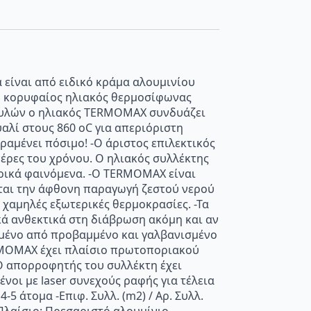
 είναι από ειδικό κράμα αλουμινίου
Ο κορυφαίος ηλιακός θερμοσίφωνας
ν υλών ο ηλιακός TERMOMAX συνδυάζει
αλί στους 860 oC για απεριόριστη
αμένει πόσιμο! -Ο άριστος επιλεκτικός
έρες του χρόνου. Ο ηλιακός συλλέκτης
ιρικά φαινόμενα. -Ο TERMOMAX είναι
άται την άφθονη παραγωγή ζεστού νερού
 χαμηλές εξωτερικές θερμοκρασίες. -Τα
κά ανθεκτικά στη διάβρωση ακόμη και αν
σμένο από προβαμμένο και γαλβανισμένο
ERMOMAX έχει πλαίσιο πρωτοποριακού
-Ο απορροφητής του συλλέκτη έχει
νοι με laser συνεχούς ραφής για τέλεια
4-5 άτομα -Επιφ. Συλλ. (m2) / Αρ. Συλλ.