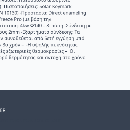
-Πλαίσιο: Πρεσαριστό αλουμίνιο
 -Πιστοποιήσεις: Solar-Keymark
N 10130) -Προστασία: Direct enameling
reeze Pro (με βάση την
ίσταση: 4kw Φ140 – 8τρύπη -Σύνδεση με
χους 2mm -Εξαρτήματα σύνδεσης: Τα
όν συνοδεύεται από 5ετή εγγύηση υπό
τον 3ο χρόν – -Η υψηλής πυκνότητας
ές εξωτερικές θερμοκρασίες – Οι
φορά θερμότητας και αντοχή στο χρόνο
TER
, and resources, sent to your