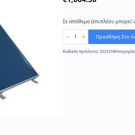
Σε απόθεμα (επιπλέον μπορεί 
Termomax
160Lt/2.4m²
Προσθήκη Στο Κ
Glass
Τριπλής
Ενεργείας
Κωδικός προϊόντος:
3227216
Κατηγορία
ποσότητα