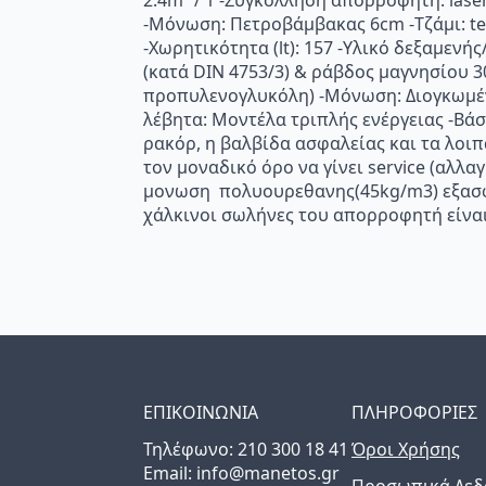
2.4m² / 1 -Συγκόλληση απορροφητή: lase
-Μόνωση: Πετροβάμβακας 6cm -Τζάμι: te
-Χωρητικότητα (lt): 157 -Υλικό δεξαμεν
(κατά DIN 4753/3) & ράβδος μαγνησίου 3
προπυλενογλυκόλη) -Μόνωση: Διογκωμέν
λέβητα: Μοντέλα τριπλής ενέργειας -Βά
ρακόρ, η βαλβίδα ασφαλείας και τα λοι
τον μοναδικό όρο να γίνει service (αλ
μονωση πολυουρεθανης(45kg/m3) εξασφα
χάλκινοι σωλήνες του απορροφητή είναι
ΕΠΙΚΟΙΝΩΝΙΑ
ΠΛΗΡΟΦΟΡΙΕΣ
Τηλέφωνo: 210 300 18 41
Όροι Χρήσης
Email: info@manetos.gr