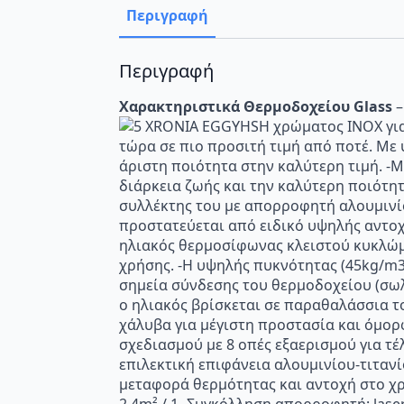
Περιγραφή
Περιγραφή
Χαρακτηριστικά Θερμοδοχείου Glass
–
χρώματος ΙΝΟΧ για
τώρα σε πιο προσιτή τιμή από ποτέ. Μ
άριστη ποιότητα στην καλύτερη τιμή. -
διάρκεια ζωής και την καλύτερη ποιότη
συλλέκτης του με απορροφητή αλουμινίο
προστατεύεται από ειδικό υψηλής αντοχ
ηλιακός θερμοσίφωνας κλειστού κυκλώμα
χρήσης. -Η υψηλής πυκνότητας (45kg/m3
σημεία σύνδεσης του θερμοδοχείου (σωλη
ο ηλιακός βρίσκεται σε παραθαλάσσια τ
χάλυβα για μέγιστη προστασία και όμο
σχεδιασμού με 8 οπές εξαερισμού για τ
επιλεκτική επιφάνεια αλουμινίου-τιτανί
μεταφορά θερμότητας και αντοχή στο χ