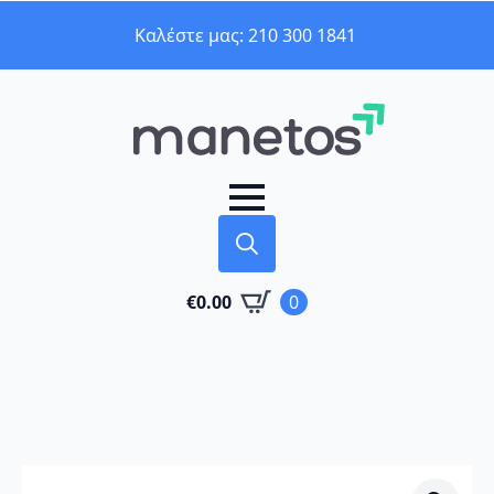
Καλέστε μας: 210 300 1841
Search
€
0.00
0
for: