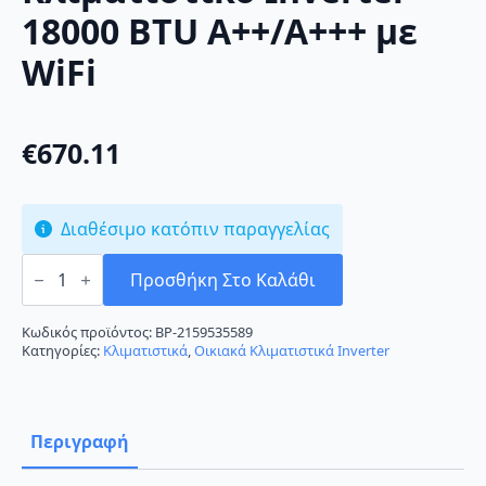
18000 BTU A++/A+++ με
WiFi
€
670.11
Διαθέσιμο κατόπιν παραγγελίας
TCL
Pro
Προσθήκη Στο Καλάθι
IV-
18CHSD/XA51I
Κλιματιστικό
Κωδικός προϊόντος:
BP-2159535589
Inverter
Κατηγορίες:
Κλιματιστικά
,
Οικιακά Κλιματιστικά Inverter
18000
BTU
A++/A+++
με
WiFi
Περιγραφή
ποσότητα