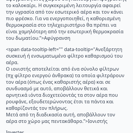
το καλοκαίρι. Η συγκεκριμένη λειτουργία αφαιρεί
την υγρασία από τον εσωτερικό αέρα και τον κάνει
πιο φρέσκο. Για να ενεργοποιηθεί, η καθορισμένη
θερμοκρασία στο τηλεχειριστήριο θα πρέπει να
είναι χαμηλότερη από την εσωτερική θερμοκρασία
του δωματίου.”>Αφύγρανση
<span data-tooltip-left="" data-tooltip="Ανεξάρτητη
συσκευή ή ενσωματωμένο φίλτρο καθαρισμού του
αέρα.
Ο ιονιστής αποτελείται από ένα σύνολο φίλτρων
(πχ φίλτρο ενεργού άνθρακα) τα οποία φιλτράρουν
τον αέρα (όπως ένας καθαριστής αέρα) και σε
συνδυασμό με αυτό, αποβάλλουν θετικά και
αρνητικά ιόντα διοχετεύοντάς τα στον αέρα που
ρουφάνε, εξουδετερώνοντας έτσι τα πάντα και
καθαρίζοντάς τον πλήρως.
Μετά από τη διαδικασία αυτή, αποβάλλουν τον
αέρα στο χώρο μας πεντακάθαρο.”>Ιονιστής
Inverter