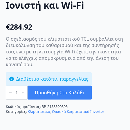
Ιονιστή και Wi-Fi
€
284.92
Ο σχεδιασμός του κλιματιστικού TCL συμβάλλει στη
διευκόλυνση του καθαρισμού και της συντήρησής
του, ενώ με τη λειτουργία Wi-Fi έχεις την ικανότητα
να το ελέγχεις απομακρυσμένα από την άνεση του
καναπέ σου.
Διαθέσιμο κατόπιν παραγγελίας
TCL
Miracle
Προσθήκη Στο Καλάθι
III
12CHSD/TPG21I
Κλιματιστικό
Κωδικός προϊόντος:
BP-2158590395
Inverter
Κατηγορίες:
Κλιματιστικά
,
Οικιακά Κλιματιστικά Inverter
12000
BTU
A++/A+++
με