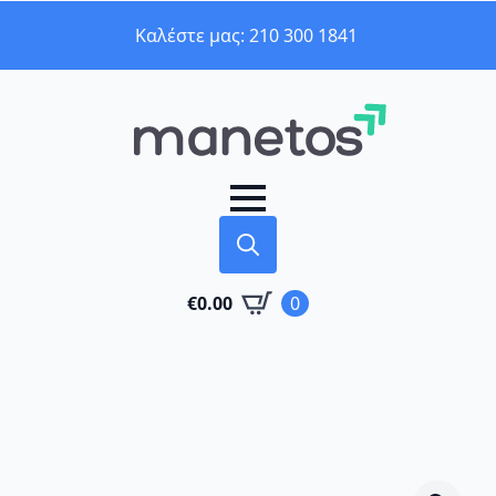
Καλέστε μας: 210 300 1841
Search
€
0.00
0
for: