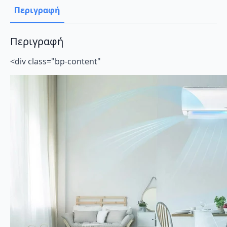
Ιονιστή
Περιγραφή
και
Wi-
Fi
ποσότητα
Περιγραφή
<div class="bp-content"