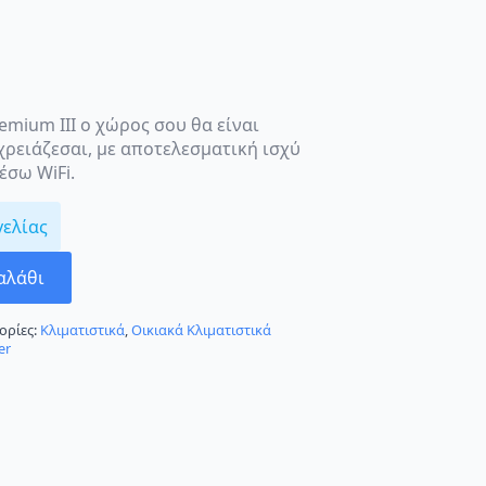
remium III ο χώρος σου θα είναι
χρειάζεσαι, με αποτελεσματική ισχύ
έσω WiFi.
γελίας
αλάθι
ορίες:
Κλιματιστικά
,
Οικιακά Κλιματιστικά
er