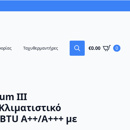
€
0.00
0
φορίας
Ταχυθερμαντήρες
Search
for:
um III
Κλιματιστικό
 BTU A++/A+++ με