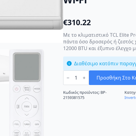
€
310.22
Με το κλιματιστικό TCL Elite P
πάντα όσο δροσερός ή ζεστός 
12000 BTU και έξυπνο έλεγχο μ
Διαθέσιμο κατόπιν παραγ
TCL
Elite
Προσθήκη Στο Κ
Premium
III
12CHSD/XAC1I
Κωδικός προϊόντος:
BP-
Κατηγ
Κλιματιστικό
2159381575
Invert
Inverter
12000
BTU
A++/A+++
με
Wi-
Fi
ποσότητα