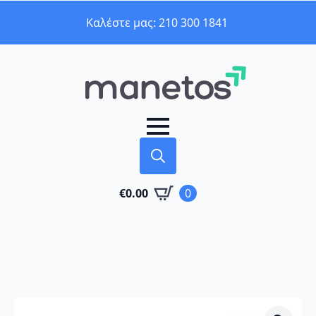
Καλέστε μας: 210 300 1841
Search
€
0.00
0
for: