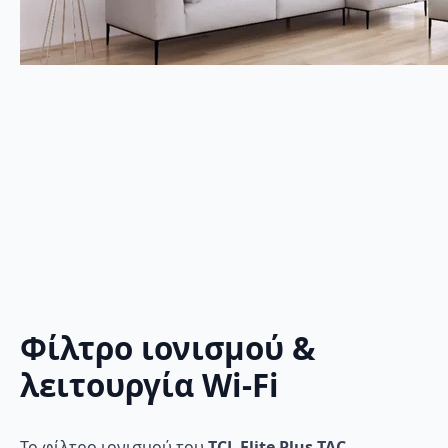
Φίλτρο ιονισμού &
λειτουργία Wi-Fi
Το φίλτρο ιονισμού του
TCL Elite Plus TAC-