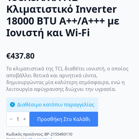
Κλιματιστικό Inverter
18000 BTU A++/A+++ με
Ιονιστή και Wi-Fi
€
437.80
Το κλιματιστικό της TCL διαθέτει ιονιστή, ο οποίος
αποβάλλει θετικά και αρνητικά ιόντα,
δημιουργώντας μία καλύτερη ατμόσφαιρα, ενώ η
λειτουργία αφύγρανσης διώχνει την υγρασία.
Διαθέσιμο κατόπιν παραγγελίας
TCL
Elite
Προσθήκη Στο Καλάθι
Plus
TAC-
18CHSA/XA412
Κωδικός προϊόντος:
BP-2155493110
Κλιματιστικό