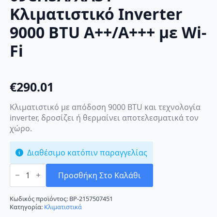
Κλιματιστικό Inverter
9000 BTU A++/A+++ με Wi-
Fi
€
290.01
Κλιματιστικό με απόδοση 9000 BTU και τεχνολογία
inverter, δροσίζει ή θερμαίνει αποτελεσματικά τον
χώρο.
Διαθέσιμο κατόπιν παραγγελίας
TCL
Elite
Προσθήκη Στο Καλάθι
Elegant
TAC-
09CHSA/XA31
Κωδικός προϊόντος:
BP-2157507451
Κλιματιστικό
Κατηγορία:
Κλιματιστικά
Inverter