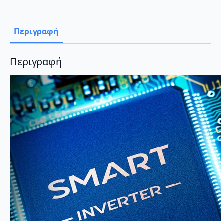
9000
BTU
A++/A+++
με
Περιγραφή
Wi-
Fi
ποσότητα
Περιγραφή