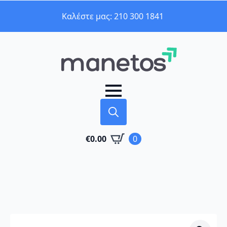
Καλέστε μας: 210 300 1841
Search
€
0.00
0
for: