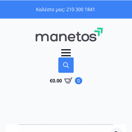
Καλέστε μας: 210 300 1841
Search
€
0.00
0
for: