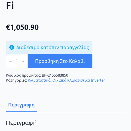
Fi
€
1,050.90
Διαθέσιμο κατόπιν παραγγελίας
Skyworth
Delfin
Προσθήκη Στο Καλάθι
SMVH24B-
5A2A3NG
Κλιματιστικό
Κωδικός προϊόντος:
BP-2155583850
Inverter
Κατηγορίες:
Κλιματιστικά
,
Οικιακά Κλιματιστικά Inverter
24000
BTU
A++/A+
με
Wi-
Περιγραφή
Fi
ποσότητα
Περιγραφή