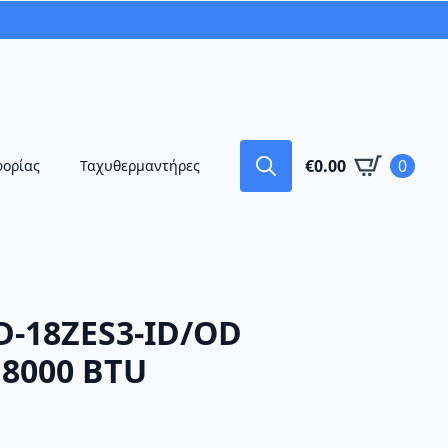
€
0.00
0
φορίας
Ταχυθερμαντήρες
Search
for:
D-18ZES3-ID/OD
18000 BTU