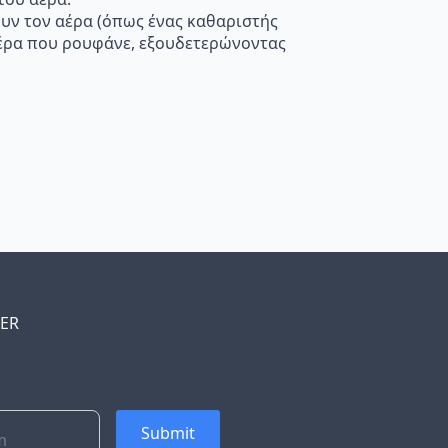
ουν τον αέρα (όπως ένας καθαριστής
 αέρα που ρουφάνε, εξουδετερώνοντας
TER
, and resources, sent to your
Submit