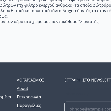
 φίλτρων (πχ φίλτρο ενεργού άνθρακα) τα οποία φιλτράρ
λλουν θετικά και αρνητικά ιόντα διοχετεύοντάς τα στον
ρως.
υν τον αέρα στο χώρο μας πεντακάθαρο.”>Ιονιστής
ΛΟΓΑΡΙΑΣΜΟΣ
ΕΓΓΡΑΦΗ ΣΤΟ NEWSLET
About
The latest news, articles
inbox weekly.
ομένα
Επικοινωνία
Παραγγελίες