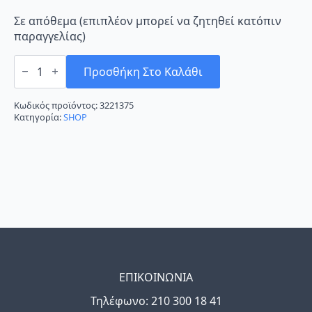
Σε απόθεμα (επιπλέον μπορεί να ζητηθεί κατόπιν
παραγγελίας)
SENDO
ZEAS
Προσθήκη Στο Καλάθι
II
SND-
18ZES2
Κωδικός προϊόντος:
3221375
18000BTU
Κατηγορία:
SHOP
με
λειτουργία
αυτοκαθαρισμού
και
wifi
ready
έως
24
δόσεις
ποσότητα
ΕΠΙΚΟΙΝΩΝΙΑ
Τηλέφωνo: 210 300 18 41