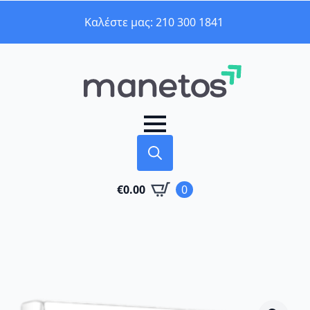
Καλέστε μας: 210 300 1841
Search
€
0.00
0
for: