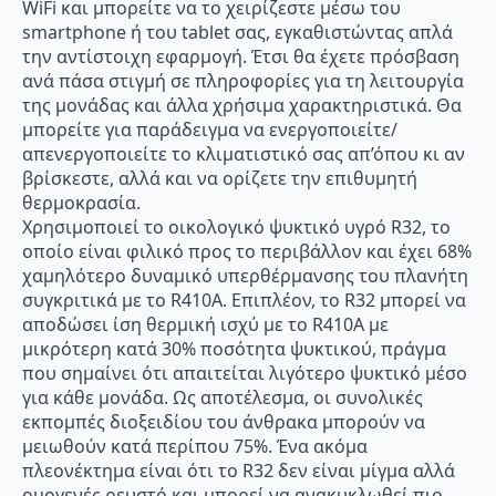
WiFi και μπορείτε να το χειρίζεστε μέσω του
smartphone ή του tablet σας, εγκαθιστώντας απλά
την αντίστοιχη εφαρμογή. Έτσι θα έχετε πρόσβαση
ανά πάσα στιγμή σε πληροφορίες για τη λειτουργία
της μονάδας και άλλα χρήσιμα χαρακτηριστικά. Θα
μπορείτε για παράδειγμα να ενεργοποιείτε/
απενεργοποιείτε το κλιματιστικό σας απ’όπου κι αν
βρίσκεστε, αλλά και να ορίζετε την επιθυμητή
θερμοκρασία.
Χρησιμοποιεί το οικολογικό ψυκτικό υγρό R32, το
οποίο είναι φιλικό προς το περιβάλλον και έχει 68%
χαμηλότερο δυναμικό υπερθέρμανσης του πλανήτη
συγκριτικά με το R410A. Επιπλέον, το R32 μπορεί να
αποδώσει ίση θερμική ισχύ με το R410A με
μικρότερη κατά 30% ποσότητα ψυκτικού, πράγμα
που σημαίνει ότι απαιτείται λιγότερο ψυκτικό μέσο
για κάθε μονάδα. Ως αποτέλεσμα, οι συνολικές
εκπομπές διοξειδίου του άνθρακα μπορούν να
μειωθούν κατά περίπου 75%. Ένα ακόμα
πλεονέκτημα είναι ότι το R32 δεν είναι μίγμα αλλά
ομογενές ρευστό και μπορεί να ανακυκλωθεί πιο