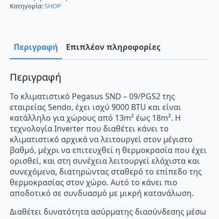
Κλιματιστικό
Κατηγορία:
SHOP
Inverter
9000
BTU
A+++/A++
με
Περιγραφή
Επιπλέον πληροφορίες
WiFi
ποσότητα
Περιγραφή
Το κλιματιστικό Pegasus SND – 09/PGS2 της
εταιρείας Sendo, έχει ισχύ 9000 BTU και είναι
κατάλληλο για χώρους από 13m² έως 18m². Η
τεχνολογία Inverter που διαθέτει κάνει το
κλιματιστικό αρχικά να λειτουργεί στον μέγιστο
βαθμό, μέχρι να επιτευχθεί η θερμοκρασία που έχει
ορισθεί, και στη συνέχεια λειτουργεί ελάχιστα και
συνεχόμενα, διατηρώντας σταθερό το επίπεδο της
θερμοκρασίας στον χώρο. Αυτό το κάνει πιο
αποδοτικό σε συνδυασμό με μικρή κατανάλωση.
Διαθέτει δυνατότητα ασύρματης διασύνδεσης μέσω