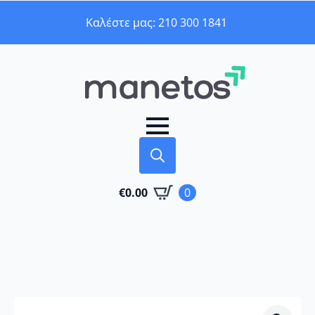
Καλέστε μας: 210 300 1841
Search
€
0.00
0
for: