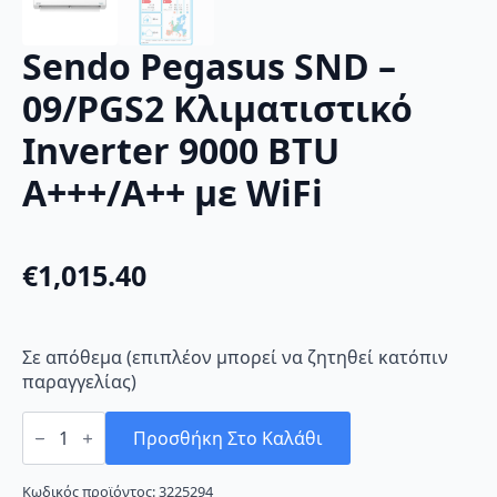
Sendo Pegasus SND –
09/PGS2 Κλιματιστικό
Inverter 9000 BTU
A+++/A++ με WiFi
€
1,015.40
Σε απόθεμα (επιπλέον μπορεί να ζητηθεί κατόπιν
παραγγελίας)
Sendo
Pegasus
Προσθήκη Στο Καλάθι
SND
-
09/PGS2
Κωδικός προϊόντος:
3225294