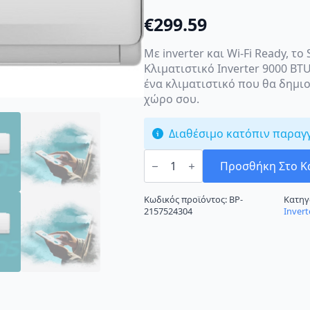
€
299.59
Με inverter και Wi-Fi Ready, το
Κλιματιστικό Inverter 9000 BTU
ένα κλιματιστικό που θα δημιο
χώρο σου.
Διαθέσιμο κατόπιν παραγ
Sendo
Ikaros
Προσθήκη Στο Κ
SND-
09/IKS
Κλιματιστικό
Κωδικός προϊόντος:
BP-
Κατηγ
Inverter
2157524304
Invert
9000
BTU
A++/A+++
με
Ιονιστή
και
Wi-
Fi
ποσότητα