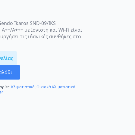
 Sendo Ikaros SND-09/IKS
 A++/A+++ με Ιονιστή και Wi-Fi είναι
υργήσει τις ιδανικές συνθήκες στο
γελίας
αλάθι
ορίες:
Κλιματιστικά
,
Οικιακά Κλιματιστικά
er