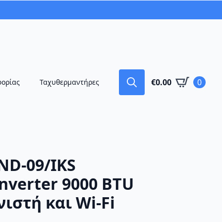
€
0.00
0
φορίας
Ταχυθερμαντήρες
Search
for:
ND-09/IKS
nverter 9000 BTU
νιστή και Wi-Fi