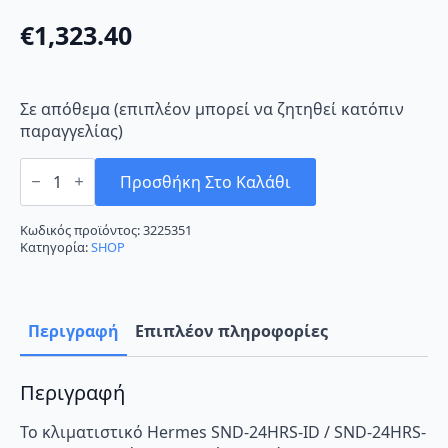
€
1,323.40
Σε απόθεμα (επιπλέον μπορεί να ζητηθεί κατόπιν
παραγγελίας)
Sendo
Hermes
Προσθήκη Στο Καλάθι
SND-
24HRS-
ID
Κωδικός προϊόντος:
3225351
/
Κατηγορία:
SHOP
SND-
24HRS-
OD
Κλιματιστικό
Inverter
Περιγραφή
Επιπλέον πληροφορίες
24000
BTU
A++/A+
με
Περιγραφή
WiFi
ποσότητα
Το κλιματιστικό Hermes SND-24HRS-ID / SND-24HRS-