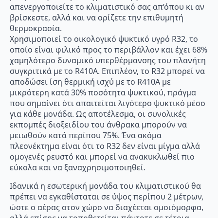
απενεργοποιείτε το κλιματιστικό σας απ’όπου κι αν
βρίσκεστε, αλλά και να ορίζετε την επιθυμητή
θερμοκρασία.
Χρησιμοποιεί το οικολογικό ψυκτικό υγρό R32, το
οποίο είναι φιλικό προς το περιβάλλον και έχει 68%
χαμηλότερο δυναμικό υπερθέρμανσης του πλανήτη
συγκριτικά με το R410A. Επιπλέον, το R32 μπορεί να
αποδώσει ίση θερμική ισχύ με το R410A με
μικρότερη κατά 30% ποσότητα ψυκτικού, πράγμα
που σημαίνει ότι απαιτείται λιγότερο ψυκτικό μέσο
για κάθε μονάδα. Ως αποτέλεσμα, οι συνολικές
εκπομπές διοξειδίου του άνθρακα μπορούν να
μειωθούν κατά περίπου 75%. Ένα ακόμα
πλεονέκτημα είναι ότι το R32 δεν είναι μίγμα αλλά
ομογενές ρευστό και μπορεί να ανακυκλωθεί πιο
εύκολα και να ξαναχρησιμοποιηθεί.
Ιδανικά η εσωτερική μονάδα του κλιματιστικού θα
πρέπει να εγκαθίσταται σε ύψος περίπου 2 μέτρων,
ώστε ο αέρας στον χώρο να διαχέεται ομοιόμορφα,
αλλά επίσης να τοποθετείται πάντοτε σε τέτοια