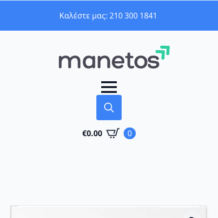
Καλέστε μας: 210 300 1841
Search
€
0.00
0
for: