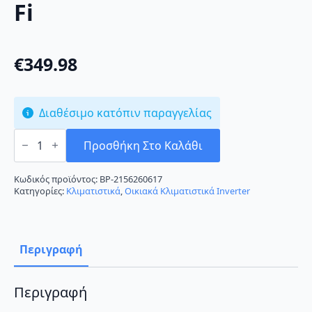
Fi
€
349.98
Διαθέσιμο κατόπιν παραγγελίας
Sendo
Hermes
Προσθήκη Στο Καλάθι
SND-
09/HRS
White
Κωδικός προϊόντος:
BP-2156260617
Κλιματιστικό
Κατηγορίες:
Κλιματιστικά
,
Οικιακά Κλιματιστικά Inverter
Inverter
9000
BTU
A++/A+++
με
Περιγραφή
Wi-
Fi
ποσότητα
Περιγραφή