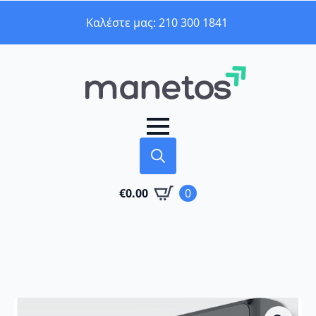
Καλέστε μας: 210 300 1841
Search
€
0.00
0
for: