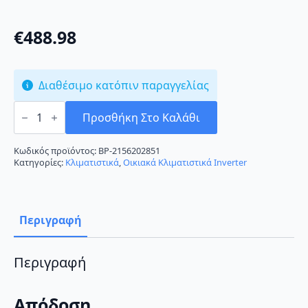
€
488.98
Διαθέσιμο κατόπιν παραγγελίας
Sendo
Hermes
Προσθήκη Στο Καλάθι
Gold
SND-
12/HRS
Κωδικός προϊόντος:
BP-2156202851
Κλιματιστικό
Κατηγορίες:
Κλιματιστικά
,
Οικιακά Κλιματιστικά Inverter
Inverter
12000
BTU
A++/A+
με
Περιγραφή
Wi-
Fi
ποσότητα
Περιγραφή
Απόδοση