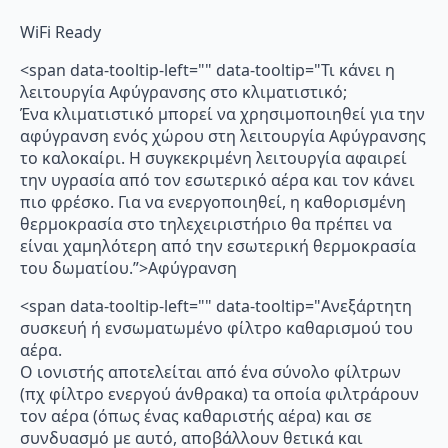
WiFi Ready
<span data-tooltip-left="" data-tooltip="Τι κάνει η
λειτουργία Αφύγρανσης στο κλιματιστικό;
Ένα κλιματιστικό μπορεί να χρησιμοποιηθεί για την
αφύγρανση ενός χώρου στη λειτουργία Αφύγρανσης
το καλοκαίρι. Η συγκεκριμένη λειτουργία αφαιρεί
την υγρασία από τον εσωτερικό αέρα και τον κάνει
πιο φρέσκο. Για να ενεργοποιηθεί, η καθορισμένη
θερμοκρασία στο τηλεχειριστήριο θα πρέπει να
είναι χαμηλότερη από την εσωτερική θερμοκρασία
του δωματίου.”>Αφύγρανση
<span data-tooltip-left="" data-tooltip="Ανεξάρτητη
συσκευή ή ενσωματωμένο φίλτρο καθαρισμού του
αέρα.
Ο ιονιστής αποτελείται από ένα σύνολο φίλτρων
(πχ φίλτρο ενεργού άνθρακα) τα οποία φιλτράρουν
τον αέρα (όπως ένας καθαριστής αέρα) και σε
συνδυασμό με αυτό, αποβάλλουν θετικά και