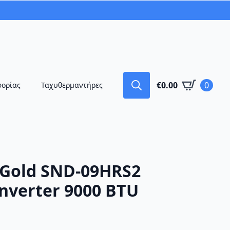
€
0.00
0
φορίας
Ταχυθερμαντήρες
Search
for:
Gold SND-09HRS2
nverter 9000 BTU