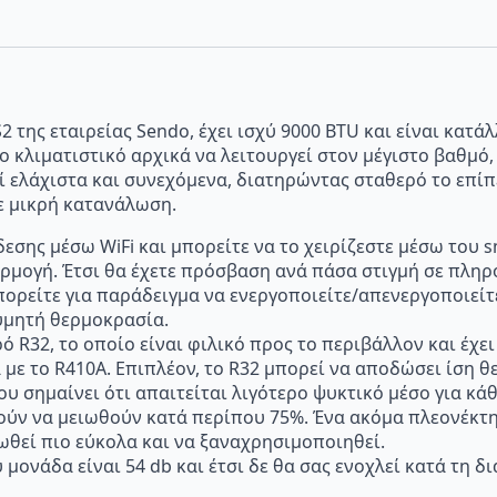
 της εταιρείας Sendo, έχει ισχύ 9000 BTU και είναι κατά
το κλιματιστικό αρχικά να λειτουργεί στον μέγιστο βαθμό
γεί ελάχιστα και συνεχόμενα, διατηρώντας σταθερό το επ
ε μικρή κατανάλωση.
σης μέσω WiFi και μπορείτε να το χειρίζεστε μέσω του sm
ρμογή. Έτσι θα έχετε πρόσβαση ανά πάσα στιγμή σε πληρο
ορείτε για παράδειγμα να ενεργοποιείτε/απενεργοποιείτε
θυμητή θερμοκρασία.
ό R32, το οποίο είναι φιλικό προς το περιβάλλον και έχ
ε το R410A. Επιπλέον, το R32 μπορεί να αποδώσει ίση θε
 σημαίνει ότι απαιτείται λιγότερο ψυκτικό μέσο για κάθ
ύν να μειωθούν κατά περίπου 75%. Ένα ακόμα πλεονέκτημα
ωθεί πιο εύκολα και να ξαναχρησιμοποιηθεί.
ονάδα είναι 54 db και έτσι δε θα σας ενοχλεί κατά τη δι