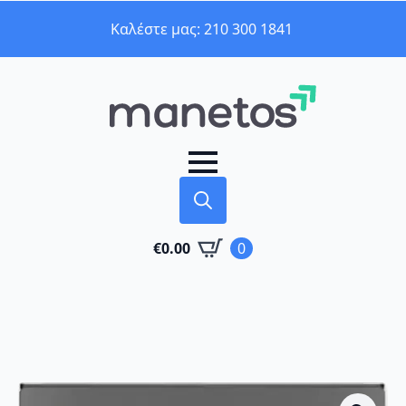
Καλέστε μας: 210 300 1841
Search
€
0.00
0
for: