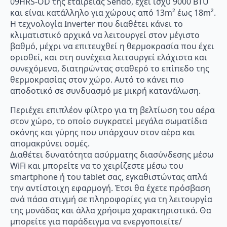
ποσότητα
09HRS-OD της εταιρείας Sendo, έχει ισχύ 9000 BTU
και είναι κατάλληλο για χώρους από 13m² έως 18m².
Η τεχνολογία Inverter που διαθέτει κάνει το
κλιματιστικό αρχικά να λειτουργεί στον μέγιστο
βαθμό, μέχρι να επιτευχθεί η θερμοκρασία που έχει
ορισθεί, και στη συνέχεια λειτουργεί ελάχιστα και
συνεχόμενα, διατηρώντας σταθερό το επίπεδο της
θερμοκρασίας στον χώρο. Αυτό το κάνει πιο
αποδοτικό σε συνδυασμό με μικρή κατανάλωση.
Περιέχει επιπλέον φίλτρο για τη βελτίωση του αέρα
στον χώρο, το οποίο συγκρατεί μεγάλα σωματίδια
σκόνης και γύρης που υπάρχουν στον αέρα και
απομακρύνει οσμές.
Διαθέτει δυνατότητα ασύρματης διασύνδεσης μέσω
WiFi και μπορείτε να το χειρίζεστε μέσω του
smartphone ή του tablet σας, εγκαθιστώντας απλά
την αντίστοιχη εφαρμογή. Έτσι θα έχετε πρόσβαση
ανά πάσα στιγμή σε πληροφορίες για τη λειτουργία
της μονάδας και άλλα χρήσιμα χαρακτηριστικά. Θα
μπορείτε για παράδειγμα να ενεργοποιείτε/