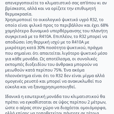
απενεργοποιείτε το κλιματιστικό σας απ’όπου κι αν
βρίσκεστε, αλλά και να ορίζετε την επιθυμητή
θερμοκρασία.
Χρησιμοποιεί το οικολογικό ψυκτικό υγρό R32, το
οποίο είναι φιλικό προς το περιβάλλον και έχει 68%
χαμηλότερο δυναμικό υπερθέρμανσης του πλανήτη
συγκριτικά με το R410A. Επιπλέον, το R32 μπορεί να
αποδώσει ίση θερμική ισχύ με το R410A με
μικρότερη κατά 30% ποσότητα ψυκτικού, πράγμα
που σημαίνει ότι απαιτείται λιγότερο ψυκτικό μέσο
για κάθε μονάδα. Ως αποτέλεσμα, οι συνολικές
εκπομπές διοξειδίου του άνθρακα μπορούν να
μειωθούν κατά περίπου 75%. Ένα ακόμα
πλεονέκτημα είναι ότι το R32 δεν είναι μίγμα αλλά
ομογενές ρευστό και μπορεί να ανακυκλωθεί πιο
εύκολα και να ξαναχρησιμοποιηθεί.
Ιδανικά η εσωτερική μονάδα του κλιματιστικού θα
πρέπει να εγκαθίσταται σε ύψος περίπου 2 μέτρων,
ώστε ο αέρας στον χώρο να διαχέεται ομοιόμορφα,
αλλά επίσης να τοποθετείται πάντοτε σε τέτοια