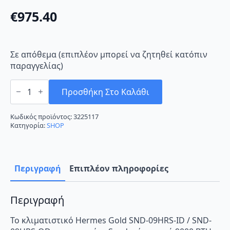
€
975.40
Σε απόθεμα (επιπλέον μπορεί να ζητηθεί κατόπιν
παραγγελίας)
Sendo
Hermes
Προσθήκη Στο Καλάθι
Gold
SND-
09HRS-
Κωδικός προϊόντος:
3225117
ID
Κατηγορία:
SHOP
/
SND-
09HRS-
OD
Κλιματιστικό
Περιγραφή
Επιπλέον πληροφορίες
Inverter
9000
BTU
A++/A+
Περιγραφή
με
WiFi
Το κλιματιστικό Hermes Gold SND-09HRS-ID / SND-
Black