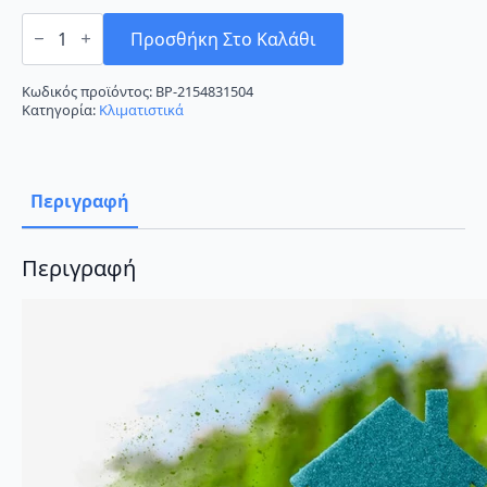
Sendo
Cronus
Προσθήκη Στο Καλάθι
SND-
18/CH2
Κλιματιστικό
Κωδικός προϊόντος:
BP-2154831504
Inverter
Κατηγορία:
Κλιματιστικά
18000
BTU
A++/A+++
ποσότητα
Περιγραφή
Περιγραφή