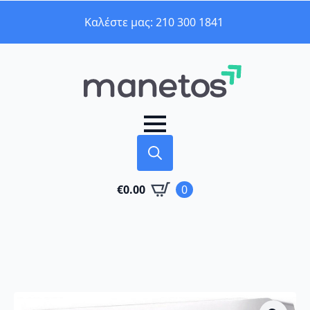
Καλέστε μας: 210 300 1841
Search
€
0.00
0
for: