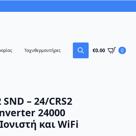
€
0.00
0
φορίας
Ταχυθερμαντήρες
Search
for:
 SND – 24/CRS2
nverter 24000
Ιονιστή και WiFi