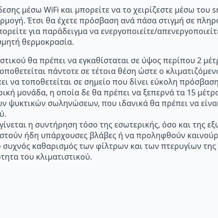
σης μέσω WiFi και μπορείτε να το χειρίζεστε μέσω του sm
ρμογή. Έτσι θα έχετε πρόσβαση ανά πάσα στιγμή σε πληρο
ορείτε για παράδειγμα να ενεργοποιείτε/απενεργοποιείτε
θυμητή θερμοκρασία.
στικού θα πρέπει να εγκαθίσταται σε ύψος περίπου 2 μέτ
τοποθετείται πάντοτε σε τέτοια θέση ώστε ο κλιματιζόμε
πει να τοποθετείται σε σημείο που δίνει εύκολη πρόσβασ
ική μονάδα, η οποία δε θα πρέπει να ξεπερνά τα 15 μέτρ
ων ψυκτικών σωληνώσεων, που ιδανικά θα πρέπει να είναι
ύ.
 γίνεται η συντήρηση τόσο της εσωτερικής, όσο και της ε
ιστούν ήδη υπάρχουσες βλάβες ή να προληφθούν καινούρ
ι ο συχνός καθαρισμός των φίλτρων και των πτερυγίων τη
τητα του κλιματιστικού.