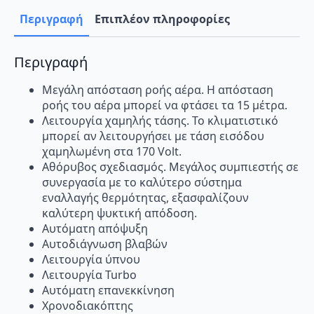
BTU
A++/A+
Περιγραφή
Επιπλέον πληροφορίες
με
Ιονιστή
και
WiFi
Περιγραφή
ποσότητα
Μεγάλη απόσταση ροής αέρα. Η απόσταση
ροής του αέρα μπορεί να φτάσει τα 15 μέτρα.
Λειτουργία χαμηλής τάσης. Το κλιματιστικό
μπορεί αν λειτουργήσει με τάση εισόδου
χαμηλωμένη στα 170 Volt.
Αθόρυβος σχεδιασμός. Μεγάλος συμπιεστής σε
συνεργασία με το καλύτερο σύστημα
εναλλαγής θερμότητας, εξασφαλίζουν
καλύτερη ψυκτική απόδοση.
Αυτόματη απόψυξη
Αυτοδιάγνωση βλαβών
Λειτουργία ύπνου
Λειτουργία Turbo
Αυτόματη επανεκκίνηση
Χρονοδιακόπτης