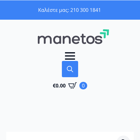
Καλέστε μας: 210 300 1841
Search
€
0.00
0
for: