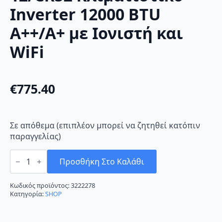
Inverter 12000 BTU
A++/A+ με Ιονιστή και
WiFi
€
775.40
Σε απόθεμα (επιπλέον μπορεί να ζητηθεί κατόπιν
παραγγελίας)
Sendo
Cronus
Προσθήκη Στο Καλάθι
2
ND
-
Κωδικός προϊόντος:
3222278
12/CRS2
Κατηγορία:
SHOP
Κλιματιστικό
Inverter
12000