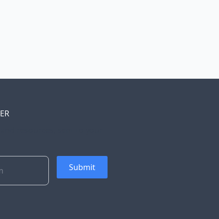
TER
, and resources, sent to your
Submit