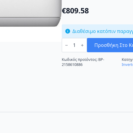
€
809.58
Διαθέσιμο κατόπιν παραγ
Sendo
Aeolos
Προσθήκη Στο Κ
II
SND-
24ALSI2
Κωδικός προϊόντος:
BP-
Κατηγ
Κλιματιστικό
2158610886
Invert
Inverter
24000
BTU
A++/A+++
με
Wi-
Fi
ποσότητα