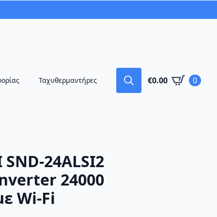
€
0.00
0
φορίας
Ταχυθερμαντήρες
Search
for:
I SND-24ALSI2
nverter 24000
ε Wi-Fi