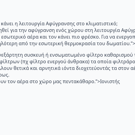
"Τι κάνει η λειτουργία Αφύγρανσης στο κλιματιστικό;
ηθεί για την αφύγρανση ενός χώρου στη λειτουργία Αφύγ
 εσωτερικό αέρα και τον κάνει πιο φρέσκο. Για να ενεργ
μηλότερη από την εσωτερική θερμοκρασία του δωματίου.
p="Ανεξάρτητη συσκευή ή ενσωματωμένο φίλτρο καθαρισμού 
 φίλτρων (πχ φίλτρο ενεργού άνθρακα) τα οποία φιλτράρ
λλουν θετικά και αρνητικά ιόντα διοχετεύοντάς τα στον
ρως.
υν τον αέρα στο χώρο μας πεντακάθαρο.”>Ιονιστής