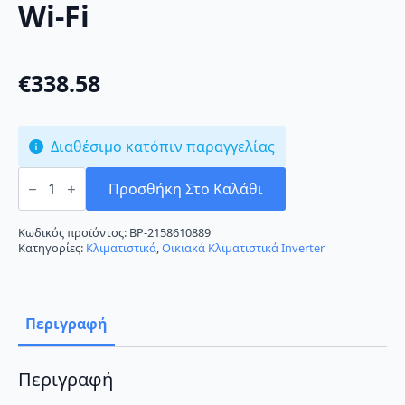
Wi-Fi
€
338.58
Διαθέσιμο κατόπιν παραγγελίας
Sendo
Aeolos
Προσθήκη Στο Καλάθι
II
SND-
09ALSI2
Κωδικός προϊόντος:
BP-2158610889
Κλιματιστικό
Κατηγορίες:
Κλιματιστικά
,
Οικιακά Κλιματιστικά Inverter
Inverter
9000
BTU
A++/A+++
με
Περιγραφή
Ιονιστή
και
Wi-
Fi
Περιγραφή
ποσότητα