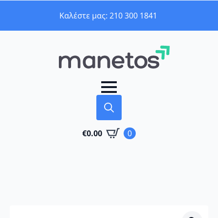
Καλέστε μας: 210 300 1841
Search
€
0.00
0
for: