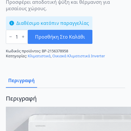
Προσφέρει αποδοτική ψύξη και θέρμανση για
μεσαίους χώρους.
Διαθέσιμο κατόπιν παραγγελίας
Samsung
Wind-
Προσθήκη Στο Καλάθι
free
Comfort
AR18TXFCAWKNEU
Κωδικός προϊόντος:
BP-2156378958
Κλιματιστικό
Κατηγορίες:
Κλιματιστικά
,
Οικιακά Κλιματιστικά Inverter
Inverter
18000
BTU
A++/A++
με
Περιγραφή
Wi-
Fi
ποσότητα
Περιγραφή