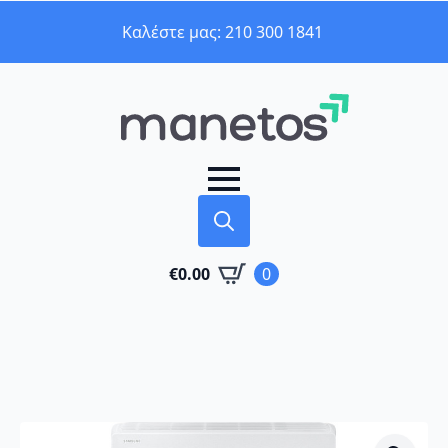
Καλέστε μας: 210 300 1841
Search
€
0.00
0
for: