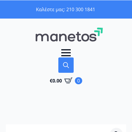
Καλέστε μας: 210 300 1841
Search
€
0.00
0
for: