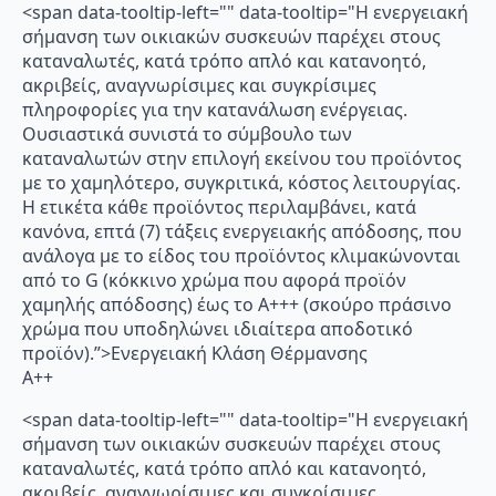
<span data-tooltip-left="" data-tooltip="Η ενεργειακή
σήμανση των οικιακών συσκευών παρέχει στους
καταναλωτές, κατά τρόπο απλό και κατανοητό,
ακριβείς, αναγνωρίσιμες και συγκρίσιμες
πληροφορίες για την κατανάλωση ενέργειας.
Ουσιαστικά συνιστά το σύμβουλο των
καταναλωτών στην επιλογή εκείνου του προϊόντος
με το χαμηλότερο, συγκριτικά, κόστος λειτουργίας.
Η ετικέτα κάθε προϊόντος περιλαμβάνει, κατά
κανόνα, επτά (7) τάξεις ενεργειακής απόδοσης, που
ανάλογα με το είδος του προϊόντος κλιμακώνονται
από το G (κόκκινο χρώμα που αφορά προϊόν
χαμηλής απόδοσης) έως το Α+++ (σκούρο πράσινο
χρώμα που υποδηλώνει ιδιαίτερα αποδοτικό
προϊόν).”>Ενεργειακή Κλάση Θέρμανσης
A++
<span data-tooltip-left="" data-tooltip="Η ενεργειακή
σήμανση των οικιακών συσκευών παρέχει στους
καταναλωτές, κατά τρόπο απλό και κατανοητό,
ακριβείς, αναγνωρίσιμες και συγκρίσιμες