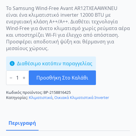
Το Samsung Wind-Free Avant AR12TXEAAWKNEU
είναι ένα κλιματιστικό inverter 12000 BTU με
ενεργειακή κλάση A++/A++. Διαθέτει τεχνολογία
Wind-Free για άνετο κλιματισμό χωρίς ρεύματα αέρα
και υποστηρίζει Wi-Fi για έλεγχο από απόσταση.
Προσφέρει αποδοτική ψύξη και θέρμανση για
μεσαίους χώρους.
Διαθέσιμο κατόπιν παραγγελίας
Samsung
Wind-
Προσθήκη Στο Καλάθι
Free
Avant
AR12TXEAAWKNEU
Κωδικός προϊόντος:
BP-2158816425
Κλιματιστικό
Κατηγορίες:
Κλιματιστικά
,
Οικιακά Κλιματιστικά Inverter
Inverter
12000
BTU
A++/A++
με
Περιγραφή
Wi-
Fi
ποσότητα