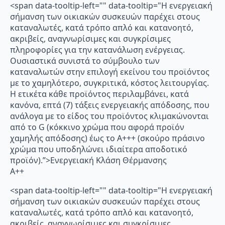
<span data-tooltip-left="" data-tooltip="Η ενεργειακή
σήμανση των οικιακών συσκευών παρέχει στους
καταναλωτές, κατά τρόπο απλό και κατανοητό,
ακριβείς, αναγνωρίσιμες και συγκρίσιμες
πληροφορίες για την κατανάλωση ενέργειας.
Ουσιαστικά συνιστά το σύμβουλο των
καταναλωτών στην επιλογή εκείνου του προϊόντος
με το χαμηλότερο, συγκριτικά, κόστος λειτουργίας.
Η ετικέτα κάθε προϊόντος περιλαμβάνει, κατά
κανόνα, επτά (7) τάξεις ενεργειακής απόδοσης, που
ανάλογα με το είδος του προϊόντος κλιμακώνονται
από το G (κόκκινο χρώμα που αφορά προϊόν
χαμηλής απόδοσης) έως το Α+++ (σκούρο πράσινο
χρώμα που υποδηλώνει ιδιαίτερα αποδοτικό
προϊόν).”>Ενεργειακή Κλάση Θέρμανσης
A++
<span data-tooltip-left="" data-tooltip="Η ενεργειακή
σήμανση των οικιακών συσκευών παρέχει στους
καταναλωτές, κατά τρόπο απλό και κατανοητό,
ακριβείς, αναγνωρίσιμες και συγκρίσιμες