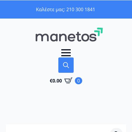
Καλέστε μας: 210 300 1841
Search
€
0.00
0
for: